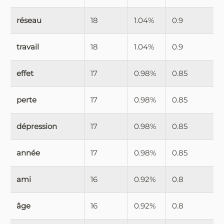
réseau
18
1.04%
0.9
travail
18
1.04%
0.9
effet
17
0.98%
0.85
perte
17
0.98%
0.85
dépression
17
0.98%
0.85
année
17
0.98%
0.85
ami
16
0.92%
0.8
âge
16
0.92%
0.8