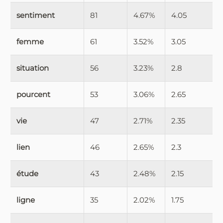
sentiment
81
4.67%
4.05
femme
61
3.52%
3.05
situation
56
3.23%
2.8
pourcent
53
3.06%
2.65
vie
47
2.71%
2.35
lien
46
2.65%
2.3
étude
43
2.48%
2.15
ligne
35
2.02%
1.75