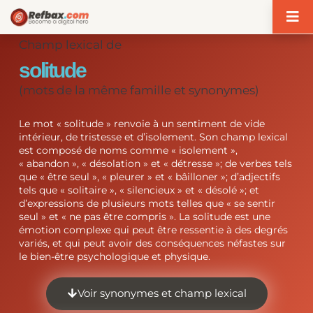
Panneau de gestion des cookies
Champ lexical de
solitude
(mots de la même famille et synonymes)
Le mot « solitude » renvoie à un sentiment de vide
intérieur, de tristesse et d’isolement. Son champ lexical
est composé de noms comme « isolement »,
« abandon », « désolation » et « détresse »; de verbes tels
que « être seul », « pleurer » et « bâilloner »; d’adjectifs
tels que « solitaire », « silencieux » et « désolé »; et
d’expressions de plusieurs mots telles que « se sentir
seul » et « ne pas être compris ». La solitude est une
émotion complexe qui peut être ressentie à des degrés
variés, et qui peut avoir des conséquences néfastes sur
le bien-être psychologique et physique.
Voir synonymes et champ lexical