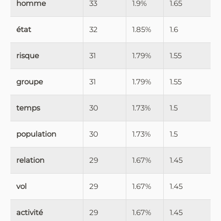
homme
33
1.9%
1.65
état
32
1.85%
1.6
risque
31
1.79%
1.55
groupe
31
1.79%
1.55
temps
30
1.73%
1.5
population
30
1.73%
1.5
relation
29
1.67%
1.45
vol
29
1.67%
1.45
activité
29
1.67%
1.45