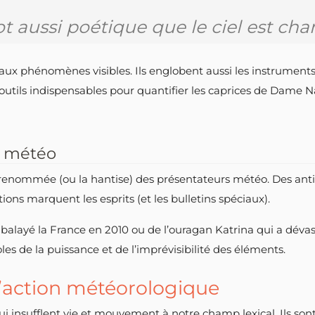
t aussi poétique que le ciel est ch
ux phénomènes visibles. Ils englobent aussi les instrumen
outils indispensables pour quantifier les caprices de Dame N
a météo
a renommée (ou la hantise) des présentateurs météo. Des ant
ns marquent les esprits (et les bulletins spéciaux).
balayé la France en 2010 ou de l’ouragan Katrina qui a déva
es de la puissance et de l’imprévisibilité des éléments.
l’action météorologique
 insufflent vie et mouvement à notre champ lexical. Ils sont