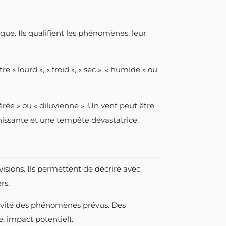
que. Ils qualifient les phénomènes, leur
e « lourd », « froid », « sec », « humide » ou
rée » ou « diluvienne ». Un vent peut être
îchissante et une tempête dévastatrice.
évisions. Ils permettent de décrire avec
rs.
gravité des phénomènes prévus. Des
e, impact potentiel).