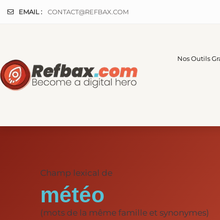
Panneau de gestion des cookies
EMAIL :
CONTACT@REFBAX.COM
Nos Outils Gr
Champ lexical de
météo
(mots de la même famille et synonymes)