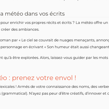
la météo dans vos écrits
pour enrichir vos propres récits et écrits ? La météo offre u
t créer des ambiances.
man par « Le ciel se couvrait de nuages menaçants, annonçant
otre personnage en écrivant « Son humeur était aussi changea
nt qu’à être explorées. Alors, laissez-vous guider par les mot
o : prenez votre envol !
s lexicales ! Armés de votre connaissance des noms, des verbe
 (grammatical). N’ayez pas peur d’être créatifs, d’innover et