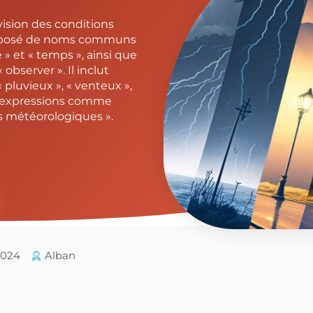
vision des conditions
omposé de noms communs
ge » et « temps », ainsi que
observer ». Il inclut
 pluvieux », « venteux »,
s expressions comme
s météorologiques ».
/2024
Alban