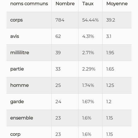
noms communs
Nombre
Taux
Moyenne
corps
784
54.44%
39.2
avis
62
4.31%
3.1
millilitre
39
2.71%
1.95
partie
33
2.29%
1.65
homme
25
1.74%
1.25
garde
24
1.67%
1.2
ensemble
23
1.6%
1.15
corp
23
1.6%
1.15