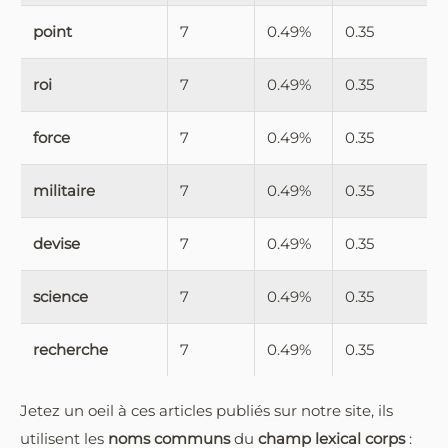
point
7
0.49%
0.35
roi
7
0.49%
0.35
force
7
0.49%
0.35
militaire
7
0.49%
0.35
devise
7
0.49%
0.35
science
7
0.49%
0.35
recherche
7
0.49%
0.35
Jetez un oeil à ces articles publiés sur notre site, ils
utilisent les
noms communs
du
champ lexical corps
: