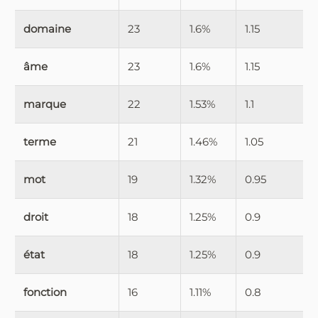
domaine
23
1.6%
1.15
âme
23
1.6%
1.15
marque
22
1.53%
1.1
terme
21
1.46%
1.05
mot
19
1.32%
0.95
droit
18
1.25%
0.9
état
18
1.25%
0.9
fonction
16
1.11%
0.8