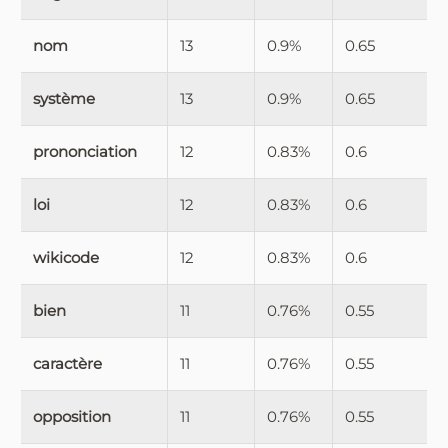
nom
13
0.9%
0.65
système
13
0.9%
0.65
prononciation
12
0.83%
0.6
loi
12
0.83%
0.6
wikicode
12
0.83%
0.6
bien
11
0.76%
0.55
caractère
11
0.76%
0.55
opposition
11
0.76%
0.55