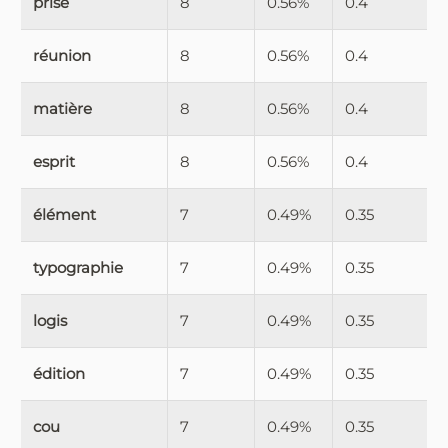
prise
8
0.56%
0.4
réunion
8
0.56%
0.4
matière
8
0.56%
0.4
esprit
8
0.56%
0.4
élément
7
0.49%
0.35
typographie
7
0.49%
0.35
logis
7
0.49%
0.35
édition
7
0.49%
0.35
cou
7
0.49%
0.35