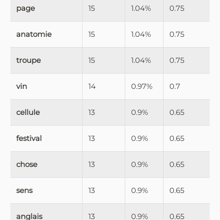
page
15
1.04%
0.75
anatomie
15
1.04%
0.75
troupe
15
1.04%
0.75
vin
14
0.97%
0.7
cellule
13
0.9%
0.65
festival
13
0.9%
0.65
chose
13
0.9%
0.65
sens
13
0.9%
0.65
anglais
13
0.9%
0.65