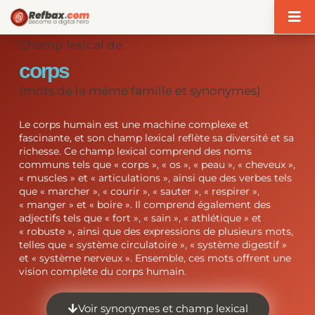
Panneau de gestion des cookies
Champ lexical de
corps
(mots de la même famille et synonymes)
Le corps humain est une machine complexe et
fascinante, et son champ lexical reflète sa diversité et sa
richesse. Ce champ lexical comprend des noms
communs tels que « corps », « os », « peau », « cheveux »,
« muscles » et « articulations », ainsi que des verbes tels
que « marcher », « courir », « sauter », « respirer »,
« manger » et « boire ». Il comprend également des
adjectifs tels que « fort », « sain », « athlétique » et
« robuste », ainsi que des expressions de plusieurs mots,
telles que « système circulatoire », « système digestif »
et « système nerveux ». Ensemble, ces mots offrent une
vision complète du corps humain.
Voir synonymes et champ lexical