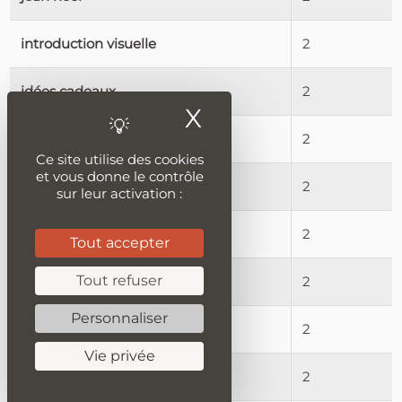
introduction visuelle
2
idées cadeaux
2
X
Masquer le ban
histoire illustrée
2
Ce site utilise des cookies
et vous donne le contrôle
closer look
2
sur leur activation :
nicht gültig
2
Tout accepter
Tout refuser
remise effectuée
2
Personnaliser
seconde main
2
Vie privée
sandales plates
2