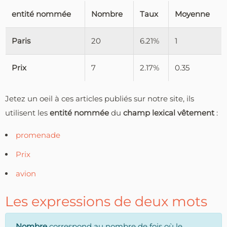
entité nommée
Nombre
Taux
Moyenne
Paris
20
6.21%
1
Prix
7
2.17%
0.35
Jetez un oeil à ces articles publiés sur notre site, ils
utilisent les
entité nommée
du
champ lexical vêtement
:
promenade
Prix
avion
Les expressions de deux mots
Nombre
correspond au nombre de fois où le