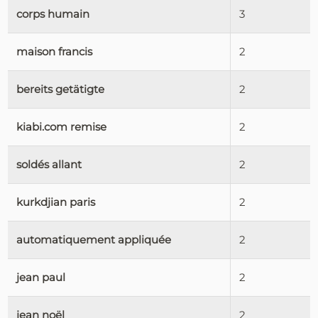
corps humain
3
maison francis
2
bereits getätigte
2
kiabi.com remise
2
soldés allant
2
kurkdjian paris
2
automatiquement appliquée
2
jean paul
2
jean noël
2