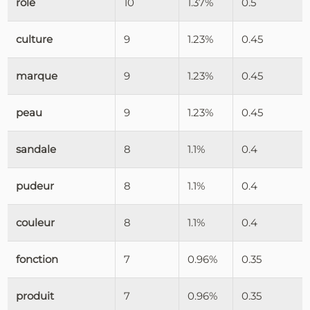
rôle
10
1.37%
0.5
culture
9
1.23%
0.45
marque
9
1.23%
0.45
peau
9
1.23%
0.45
sandale
8
1.1%
0.4
pudeur
8
1.1%
0.4
couleur
8
1.1%
0.4
fonction
7
0.96%
0.35
produit
7
0.96%
0.35