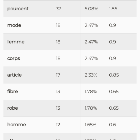
pourcent
37
5.08%
1.85
mode
18
2.47%
0.9
femme
18
2.47%
0.9
corps
18
2.47%
0.9
article
17
2.33%
0.85
fibre
13
1.78%
0.65
robe
13
1.78%
0.65
homme
12
1.65%
0.6