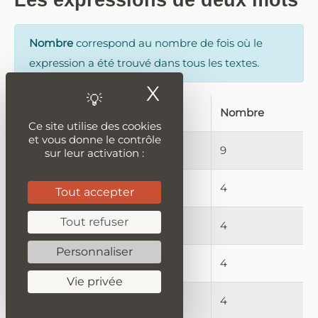
Les expressions de deux mots
Nombre
correspond au nombre de fois où le
expression a été trouvé dans tous les textes.
X
Masquer le ban
expression
Nombre
Ce site utilise des cookies
et vous donne le contrôle
Tendances mode
9
sur leur activation :
boeuf mode
4
Tout accepter
Tout refuser
mode vestimentaire
4
Personnaliser
e siècle
4
Vie privée
toilette féminine
4