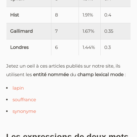
Hist
8
1.91%
0.4
Gallimard
7
1.67%
0.35
Londres
6
1.44%
0.3
Jetez un oeil à ces articles publiés sur notre site, ils
utilisent les
entité nommée
du
champ lexical mode
:
lapin
souffrance
synonyme