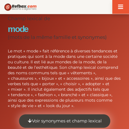
Panneau de gestion des cookies
Champ lexical de
mode
(mots de la même famille et synonymes)
Le mot « mode » fait référence à diverses tendances et
pratiques qui sont à la mode dans une certaine société
ou culture. Il est lié aux mondes de la mode, de la
beauté et de l’esthétique. Son champ lexical comprend
des noms communs tels que « vêtements »,
« chaussures », « bijoux » et « accessoires », ainsi que des
verbes tels que « porter », « choisir », « adopter » et
« mixer ». Il inclut également des adjectifs tels que
« tendance », « fashion », « branché » et « classique »,
ainsi que des expressions de plusieurs mots comme
« style de vie » et « look du jour ».
Voir synonymes et champ lexical