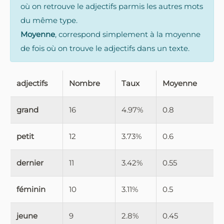
où on retrouve le adjectifs parmis les autres mots
du même type.
Moyenne
, correspond simplement à la moyenne
de fois où on trouve le adjectifs dans un texte.
adjectifs
Nombre
Taux
Moyenne
grand
16
4.97%
0.8
petit
12
3.73%
0.6
dernier
11
3.42%
0.55
féminin
10
3.11%
0.5
jeune
9
2.8%
0.45