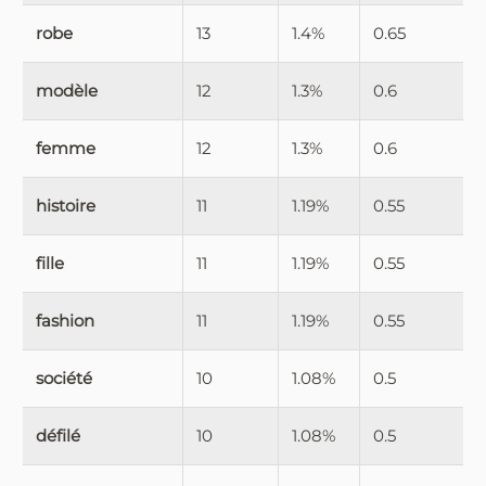
robe
13
1.4%
0.65
modèle
12
1.3%
0.6
femme
12
1.3%
0.6
histoire
11
1.19%
0.55
fille
11
1.19%
0.55
fashion
11
1.19%
0.55
société
10
1.08%
0.5
défilé
10
1.08%
0.5