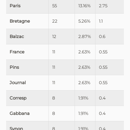
Paris
55
13.16%
2.75
Bretagne
22
5.26%
1.1
Balzac
12
2.87%
0.6
France
11
2.63%
0.55
Pins
11
2.63%
0.55
Journal
11
2.63%
0.55
Corresp
8
1.91%
0.4
Gabbana
8
1.91%
0.4
Synon
8
1.91%
0.4