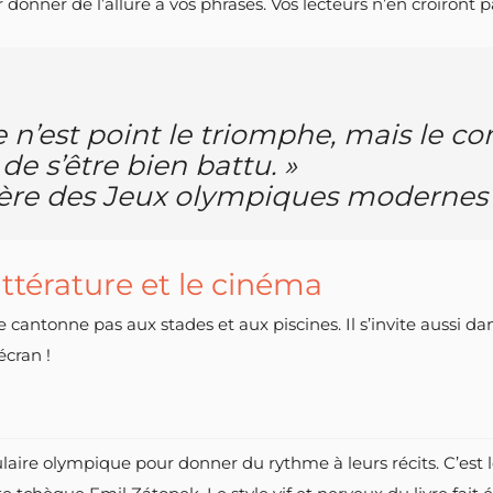
 donner de l’allure à vos phrases. Vos lecteurs n’en croiront p
 n’est point le triomphe, mais le com
de s’être bien battu. »
 père des Jeux olympiques modernes
littérature et le cinéma
tonne pas aux stades et aux piscines. Il s’invite aussi dans les
écran !
bulaire olympique pour donner du rythme à leurs récits. C’es