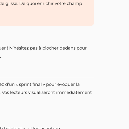
de glisse. De quoi enrichir votre champ
er ! N’hésitez pas à piocher dedans pour
.
 d’un « sprint final » pour évoquer la
s. Vos lecteurs visualiseront immédiatement
h haletant », « Une aventure