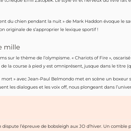
hlète tchèque Emil Zátopek. Le style vif et nerveux du livre f
dent du chien pendant la nuit » de Mark Haddon évoque le sau
 originale de s’approprier le lexique sportif !
e mille
ilms sur le thème de l’olympisme. « Chariots of Fire », oscaris
e la course à pied y est omniprésent, jusque dans le titre (qui
la mort » avec Jean-Paul Belmondo met en scène un boxeur s
ent les dialogues et les voix off, nous plongeant dans l’unive
n dispute l’épreuve de bobsleigh aux JO d’hiver. Un comble p