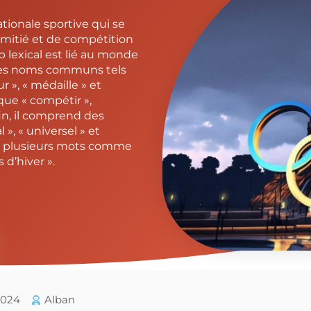
tionale sportive qui se
’amitié et de compétition
 lexical est lié au monde
des noms communs tels
r », « médaille » et
 que « compétir »,
fin, il comprend des
 », « universel » et
de plusieurs mots comme
 d’hiver ».
/2024
Alban