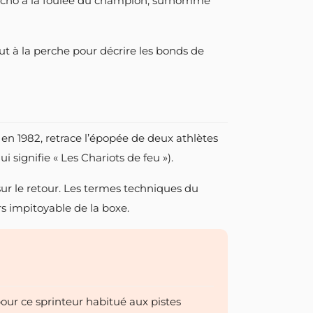
ait écho à la foulée du champion, surnommé
t à la perche pour décrire les bonds de
é en 1982, retrace l’épopée de deux athlètes
 signifie « Les Chariots de feu »).
ur le retour. Les termes techniques du
rs impitoyable de la boxe.
our ce sprinteur habitué aux pistes