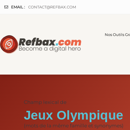
Panneau de gestion des cookies
EMAIL :
CONTACT@REFBAX.COM
Nos Outils Gr
Champ lexical de
Jeux Olympique
(mots de la même famille et synonymes)