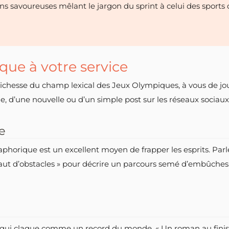
ons savoureuses mêlant le jargon du sprint à celui des sports 
que à votre service
ichesse du champ lexical des Jeux Olympiques, à vous de jou
cle, d’une nouvelle ou d’un simple post sur les réseaux sociaux
e
phorique est un excellent moyen de frapper les esprits. Parlez
« saut d’obstacles » pour décrire un parcours semé d’embûche
itre qui claque comme un record du monde. « Un roman au finis