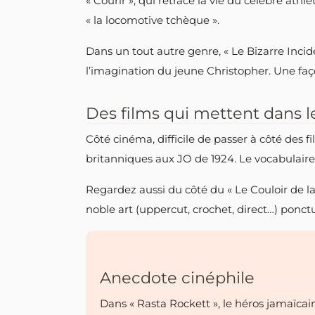
« Courir », qui retrace la vie du célèbre at
« la locomotive tchèque ».
Dans un tout autre genre, « Le Bizarre Inci
l’imagination du jeune Christopher. Une façon
Des films qui mettent dans l
Côté cinéma, difficile de passer à côté des f
britanniques aux JO de 1924. Le vocabulaire d
Regardez aussi du côté du « Le Couloir de 
noble art (uppercut, crochet, direct…) ponctu
Anecdote cinéphile
Dans « Rasta Rockett », le héros jamaïcai