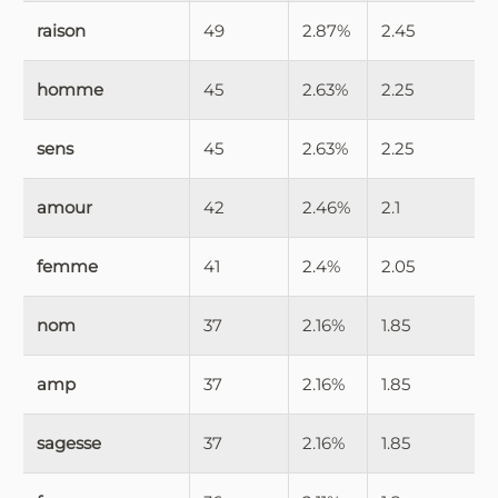
raison
49
2.87%
2.45
homme
45
2.63%
2.25
sens
45
2.63%
2.25
amour
42
2.46%
2.1
femme
41
2.4%
2.05
nom
37
2.16%
1.85
amp
37
2.16%
1.85
sagesse
37
2.16%
1.85