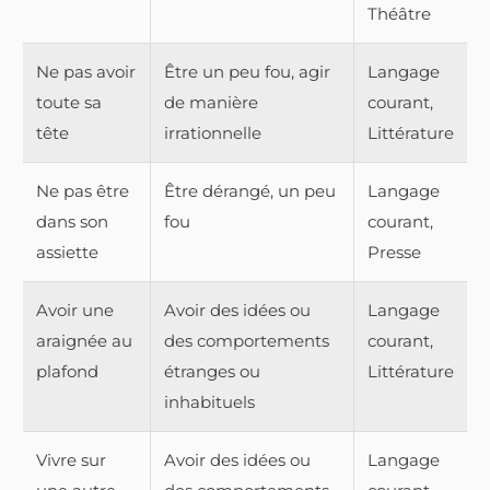
Théâtre
Ne pas avoir
Être un peu fou, agir
Langage
toute sa
de manière
courant,
tête
irrationnelle
Littérature
Ne pas être
Être dérangé, un peu
Langage
dans son
fou
courant,
assiette
Presse
Avoir une
Avoir des idées ou
Langage
araignée au
des comportements
courant,
plafond
étranges ou
Littérature
inhabituels
Vivre sur
Avoir des idées ou
Langage