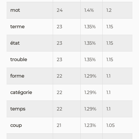
mot
24
1.4%
1.2
terme
23
1.35%
1.15
état
23
1.35%
1.15
trouble
23
1.35%
1.15
forme
22
1.29%
1.1
catégorie
22
1.29%
1.1
temps
22
1.29%
1.1
coup
21
1.23%
1.05