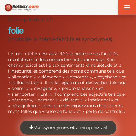
Panneau de gestion des cookies
Champ lexical de
folie
(mots de la même famille et synonymes)
Le mot « folie » est associé à la perte de ses facultés
mentales et à des comportements anormaux. Son
champ lexical est lié aux sentiments d’inquiétude et à
l’insécurité, et comprend des noms communs tels que
« aliénation », « démence », « désordre », « psychose » et
« hallucination ». Il inclut également des verbes tels que
« délirer », « divaguer », « perdre la raison » et
« s’emporter ». Enfin, il comprend des adjectifs tels que
« dérangé », « dément », « délirant », « irrationnel » et
« déséquilibré », ainsi que des expressions de plusieurs
mots telles que « crise de folie » et « perte de contrôle ».
Voir synonymes et champ lexical