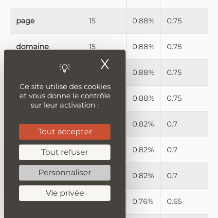
page
15
0.88%
0.75
domaine
15
0.88%
0.75
X
Masquer le ban
société
15
0.88%
0.75
Ce site utilise des cookies
et vous donne le contrôle
extravagance
15
0.88%
0.75
sur leur activation :
monde
14
0.82%
0.7
Tout accepter
définition
14
0.82%
0.7
Tout refuser
Personnaliser
livre
14
0.82%
0.7
Vie privée
grandeur
13
0.76%
0.65