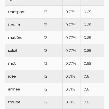
transport
13
0.77%
0.65
terrain
13
0.77%
0.65
matière
13
0.77%
0.65
soleil
13
0.77%
0.65
mot
13
0.77%
0.65
idée
12
0.71%
0.6
armée
12
0.71%
0.6
troupe
12
0.71%
0.6