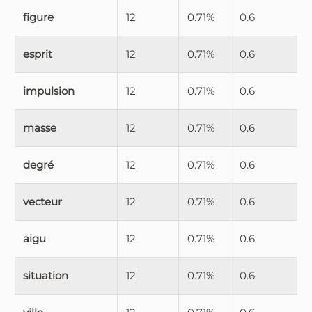
figure
12
0.71%
0.6
esprit
12
0.71%
0.6
impulsion
12
0.71%
0.6
masse
12
0.71%
0.6
degré
12
0.71%
0.6
vecteur
12
0.71%
0.6
aigu
12
0.71%
0.6
situation
12
0.71%
0.6