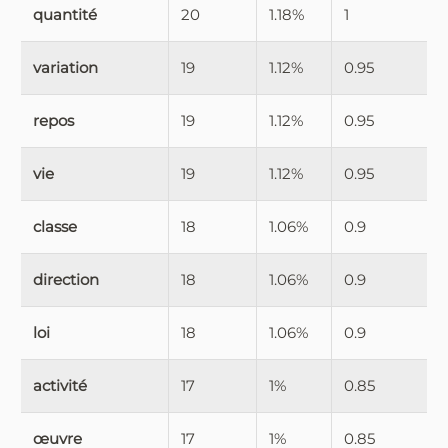
quantité
20
1.18%
1
variation
19
1.12%
0.95
repos
19
1.12%
0.95
vie
19
1.12%
0.95
classe
18
1.06%
0.9
direction
18
1.06%
0.9
loi
18
1.06%
0.9
activité
17
1%
0.85
œuvre
17
1%
0.85