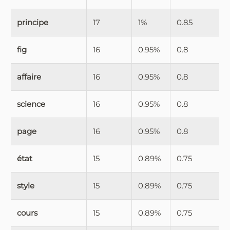
principe
17
1%
0.85
fig
16
0.95%
0.8
affaire
16
0.95%
0.8
science
16
0.95%
0.8
page
16
0.95%
0.8
état
15
0.89%
0.75
style
15
0.89%
0.75
cours
15
0.89%
0.75