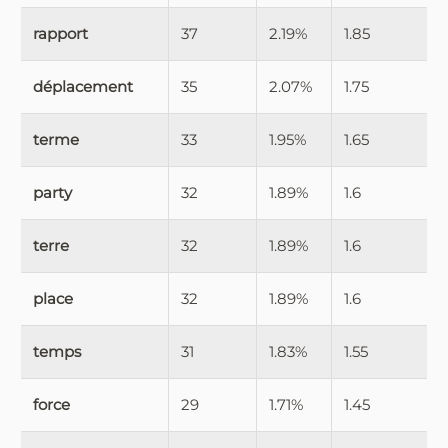
rapport
37
2.19%
1.85
déplacement
35
2.07%
1.75
terme
33
1.95%
1.65
party
32
1.89%
1.6
terre
32
1.89%
1.6
place
32
1.89%
1.6
temps
31
1.83%
1.55
force
29
1.71%
1.45