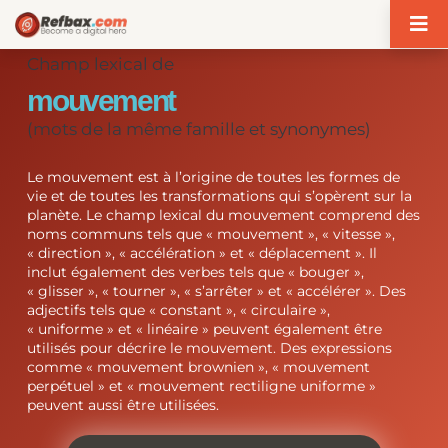
Panneau de gestion des cookies
Champ lexical de
mouvement
(mots de la même famille et synonymes)
Le mouvement est à l’origine de toutes les formes de
vie et de toutes les transformations qui s’opèrent sur la
planète. Le champ lexical du mouvement comprend des
noms communs tels que « mouvement », « vitesse »,
« direction », « accélération » et « déplacement ». Il
inclut également des verbes tels que « bouger »,
« glisser », « tourner », « s’arrêter » et « accélérer ». Des
adjectifs tels que « constant », « circulaire »,
« uniforme » et « linéaire » peuvent également être
utilisés pour décrire le mouvement. Des expressions
comme « mouvement brownien », « mouvement
perpétuel » et « mouvement rectiligne uniforme »
peuvent aussi être utilisées.