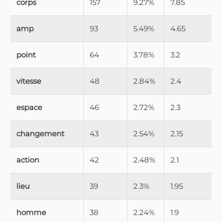
corps
157
9.27%
7.85
amp
93
5.49%
4.65
point
64
3.78%
3.2
vitesse
48
2.84%
2.4
espace
46
2.72%
2.3
changement
43
2.54%
2.15
action
42
2.48%
2.1
lieu
39
2.3%
1.95
homme
38
2.24%
1.9