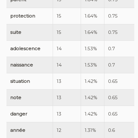
protection
15
1.64%
0.75
suite
15
1.64%
0.75
adolescence
14
1.53%
0.7
naissance
14
1.53%
0.7
situation
13
1.42%
0.65
note
13
1.42%
0.65
danger
13
1.42%
0.65
année
12
1.31%
0.6