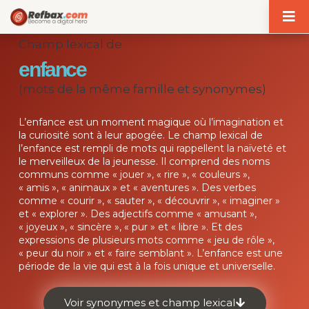
Panneau de gestion des cookies
Champ lexical de
enfance
(mots de la même famille et synonymes)
L’enfance est un moment magique où l’imagination et
la curiosité sont à leur apogée. Le champ lexical de
l’enfance est rempli de mots qui rappellent la naïveté et
le merveilleux de la jeunesse. Il comprend des noms
communs comme « jouer », « rire », « couleurs »,
« amis », « animaux » et « aventures ». Des verbes
comme « courir », « sauter », « découvrir », « imaginer »
et « explorer ». Des adjectifs comme « amusant »,
« joyeux », « sincère », « pur » et « libre ». Et des
expressions de plusieurs mots comme « jeu de rôle »,
« peur du noir » et « faire semblant ». L’enfance est une
période de la vie qui est à la fois unique et universelle.
Voir synonymes et champ lexical