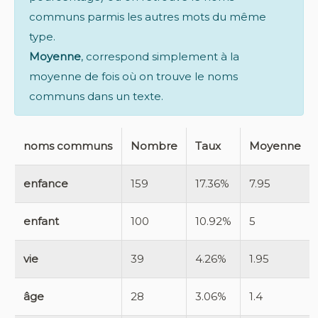
communs parmis les autres mots du même
type.
Moyenne
, correspond simplement à la
moyenne de fois où on trouve le noms
communs dans un texte.
noms communs
Nombre
Taux
Moyenne
enfance
159
17.36%
7.95
enfant
100
10.92%
5
vie
39
4.26%
1.95
âge
28
3.06%
1.4