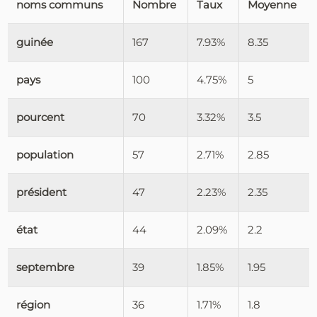
noms communs
Nombre
Taux
Moyenne
guinée
167
7.93%
8.35
pays
100
4.75%
5
pourcent
70
3.32%
3.5
population
57
2.71%
2.85
président
47
2.23%
2.35
état
44
2.09%
2.2
septembre
39
1.85%
1.95
région
36
1.71%
1.8