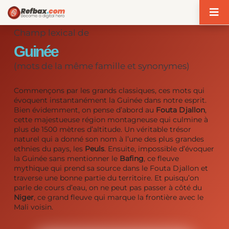
Panneau de gestion des cookies
Champ lexical de
Guinée
(mots de la même famille et synonymes)
Commençons par les grands classiques, ces mots qui
évoquent instantanément la Guinée dans notre esprit.
Bien évidemment, on pense d’abord au
Fouta Djallon
,
cette majestueuse région montagneuse qui culmine à
plus de 1500 mètres d’altitude. Un véritable trésor
naturel qui a donné son nom à l’une des plus grandes
ethnies du pays, les
Peuls
. Ensuite, impossible d’évoquer
la Guinée sans mentionner le
Bafing
, ce fleuve
mythique qui prend sa source dans le Fouta Djallon et
traverse une bonne partie du territoire. Et puisqu’on
parle de cours d’eau, on ne peut pas passer à côté du
Niger
, ce grand fleuve qui marque la frontière avec le
Mali voisin.