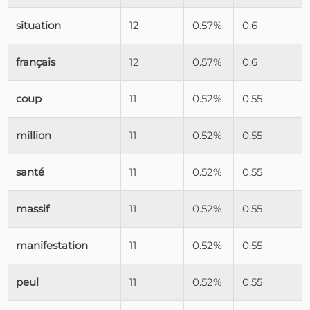
situation
12
0.57%
0.6
français
12
0.57%
0.6
coup
11
0.52%
0.55
million
11
0.52%
0.55
santé
11
0.52%
0.55
massif
11
0.52%
0.55
manifestation
11
0.52%
0.55
peul
11
0.52%
0.55