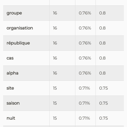
groupe
16
0.76%
0.8
organisation
16
0.76%
0.8
république
16
0.76%
0.8
cas
16
0.76%
0.8
alpha
16
0.76%
0.8
site
15
0.71%
0.75
saison
15
0.71%
0.75
nuit
15
0.71%
0.75