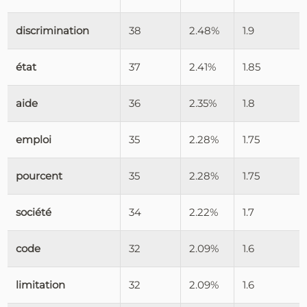
discrimination
38
2.48%
1.9
état
37
2.41%
1.85
aide
36
2.35%
1.8
emploi
35
2.28%
1.75
pourcent
35
2.28%
1.75
société
34
2.22%
1.7
code
32
2.09%
1.6
limitation
32
2.09%
1.6