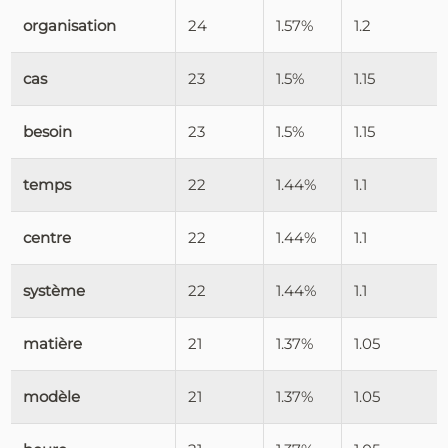
organisation
24
1.57%
1.2
cas
23
1.5%
1.15
besoin
23
1.5%
1.15
temps
22
1.44%
1.1
centre
22
1.44%
1.1
système
22
1.44%
1.1
matière
21
1.37%
1.05
modèle
21
1.37%
1.05