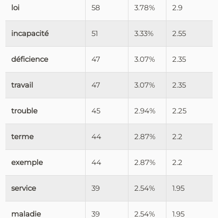
loi
58
3.78%
2.9
incapacité
51
3.33%
2.55
déficience
47
3.07%
2.35
travail
47
3.07%
2.35
trouble
45
2.94%
2.25
terme
44
2.87%
2.2
exemple
44
2.87%
2.2
service
39
2.54%
1.95
maladie
39
2.54%
1.95