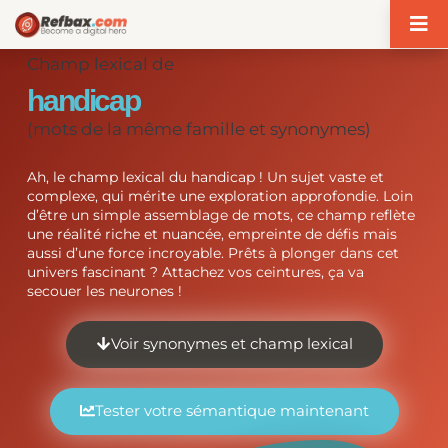
Panneau de gestion des cookies
Champ lexical de
handicap
(mots de la même famille et synonymes)
Ah, le champ lexical du handicap ! Un sujet vaste et
complexe, qui mérite une exploration approfondie. Loin
d’être un simple assemblage de mots, ce champ reflète
une réalité riche et nuancée, empreinte de défis mais
aussi d’une force incroyable. Prêts à plonger dans cet
univers fascinant ? Attachez vos ceintures, ça va
secouer les neurones !
Voir synonymes et champ lexical
Tester votre sémantique maintenant