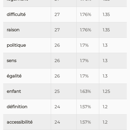
difficulté
27
1.76%
1.35
raison
27
1.76%
1.35
politique
26
1.7%
1.3
sens
26
1.7%
1.3
égalité
26
1.7%
1.3
enfant
25
1.63%
1.25
définition
24
1.57%
1.2
accessibilité
24
1.57%
1.2