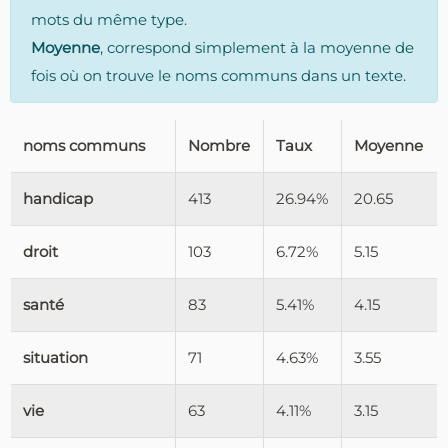
mots du même type.
Moyenne
, correspond simplement à la moyenne de
fois où on trouve le noms communs dans un texte.
noms communs
Nombre
Taux
Moyenne
handicap
413
26.94%
20.65
droit
103
6.72%
5.15
santé
83
5.41%
4.15
situation
71
4.63%
3.55
vie
63
4.11%
3.15