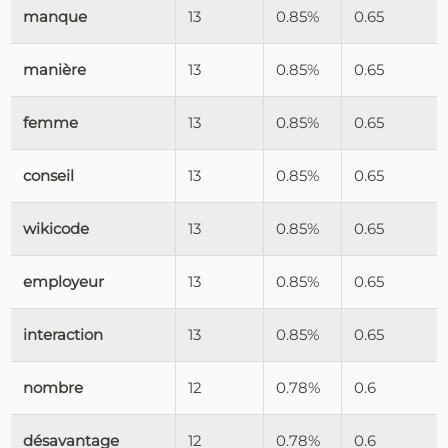
manque
13
0.85%
0.65
manière
13
0.85%
0.65
femme
13
0.85%
0.65
conseil
13
0.85%
0.65
wikicode
13
0.85%
0.65
employeur
13
0.85%
0.65
interaction
13
0.85%
0.65
nombre
12
0.78%
0.6
désavantage
12
0.78%
0.6