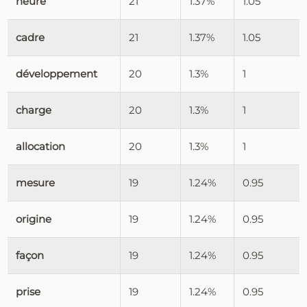
heure
21
1.37%
1.05
cadre
21
1.37%
1.05
développement
20
1.3%
1
charge
20
1.3%
1
allocation
20
1.3%
1
mesure
19
1.24%
0.95
origine
19
1.24%
0.95
façon
19
1.24%
0.95
prise
19
1.24%
0.95