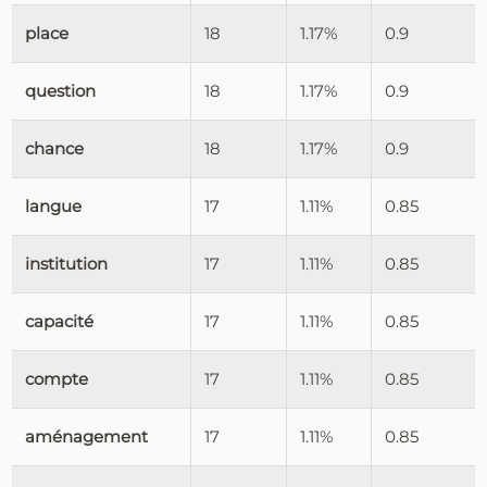
place
18
1.17%
0.9
question
18
1.17%
0.9
chance
18
1.17%
0.9
langue
17
1.11%
0.85
institution
17
1.11%
0.85
capacité
17
1.11%
0.85
compte
17
1.11%
0.85
aménagement
17
1.11%
0.85