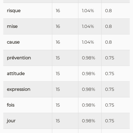
risque
16
1.04%
0.8
mise
16
1.04%
0.8
cause
16
1.04%
0.8
prévention
15
0.98%
0.75
attitude
15
0.98%
0.75
expression
15
0.98%
0.75
fois
15
0.98%
0.75
jour
15
0.98%
0.75