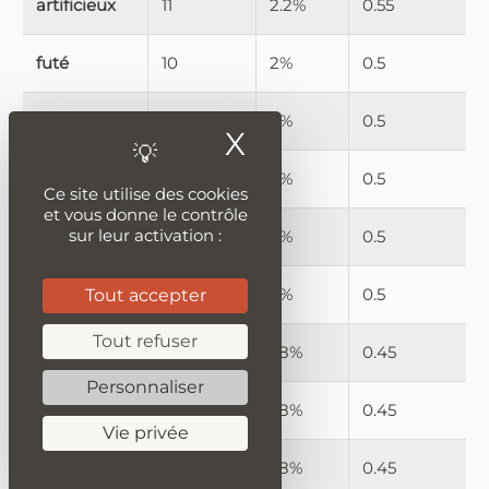
artificieux
11
2.2%
0.55
futé
10
2%
0.5
adroit
10
2%
0.5
X
Masquer le ban
finess
10
2%
0.5
Ce site utilise des cookies
et vous donne le contrôle
sur leur activation :
littéraire
10
2%
0.5
primitif
10
2%
0.5
Tout accepter
Tout refuser
astucieux
9
1.8%
0.45
Personnaliser
finaud
9
1.8%
0.45
Vie privée
insidieux
9
1.8%
0.45