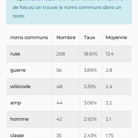
de fois où on trouve le noms communs dans un
texte.
noms communs
Nombre
Taux
Moyenne
ruse
268
18.61%
13.4
guerre
56
3.89%
2.8
wikicode
48
3.33%
2.4
amp
44
3.06%
2.2
homme
42
2.92%
2.1
classe
35
2.43%
1.75