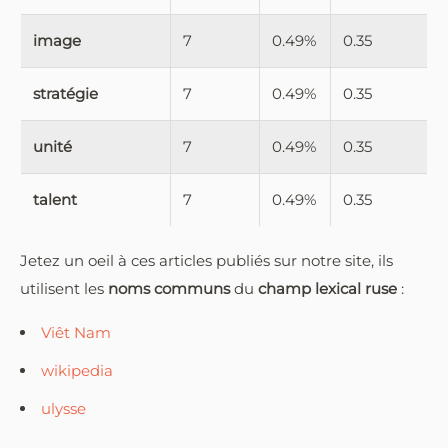
image
7
0.49%
0.35
stratégie
7
0.49%
0.35
unité
7
0.49%
0.35
talent
7
0.49%
0.35
Jetez un oeil à ces articles publiés sur notre site, ils
utilisent les
noms communs
du
champ lexical ruse
:
Viêt Nam
wikipedia
ulysse