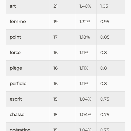
art
21
1.46%
1.05
femme
19
1.32%
0.95
point
17
1.18%
0.85
force
16
1.11%
0.8
piège
16
1.11%
0.8
perfidie
16
1.11%
0.8
esprit
15
1.04%
0.75
chasse
15
1.04%
0.75
opération
15
1.04%
0.75