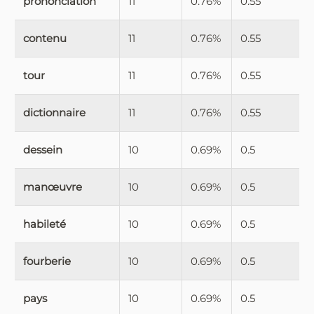
prononciation
11
0.76%
0.55
contenu
11
0.76%
0.55
tour
11
0.76%
0.55
dictionnaire
11
0.76%
0.55
dessein
10
0.69%
0.5
manœuvre
10
0.69%
0.5
habileté
10
0.69%
0.5
fourberie
10
0.69%
0.5
pays
10
0.69%
0.5