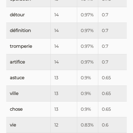
détour
14
0.97%
0.7
définition
14
0.97%
0.7
tromperie
14
0.97%
0.7
artifice
14
0.97%
0.7
astuce
13
0.9%
0.65
ville
13
0.9%
0.65
chose
13
0.9%
0.65
vie
12
0.83%
0.6