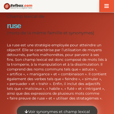
Panneau de gestion des cookies
Champ lexical de
ruse
(mots de la même famille et synonymes)
La ruse est une stratégie employée pour atteindre un
objectif. Elle se caractérise par l’utilisation de moyens
détournés, parfois malhonnêtes, pour parvenir à ses
fins. Son champ lexical est donc composé de mots liés à
la tromperie, à la manipulation et à la dissimulation. Il
comprend des noms communs tels que « astuce »,
« artifice », « manigance » et « combinaison ». Il contient
également des verbes tels que « feindre », « simuler »,
« persuader » et « trahir ». Enfin, il inclut des adjectifs
tels que « malicieux », « habile », « futé » et « intrigant »,
ainsi que des expressions de plusieurs mots comme
« faire preuve de ruse » et « utiliser des stratagèmes ».
Voir synonymes et champ lexical