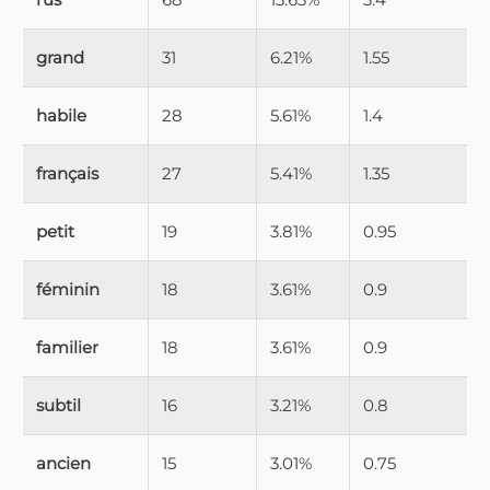
grand
31
6.21%
1.55
habile
28
5.61%
1.4
français
27
5.41%
1.35
petit
19
3.81%
0.95
féminin
18
3.61%
0.9
familier
18
3.61%
0.9
subtil
16
3.21%
0.8
ancien
15
3.01%
0.75