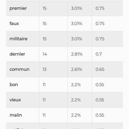
premier
15
3.01%
0.75
faux
15
3.01%
0.75
militaire
15
3.01%
0.75
dernier
14
2.81%
0.7
commun
13
2.61%
0.65
bon
11
2.2%
0.55
vieux
11
2.2%
0.55
malin
11
2.2%
0.55