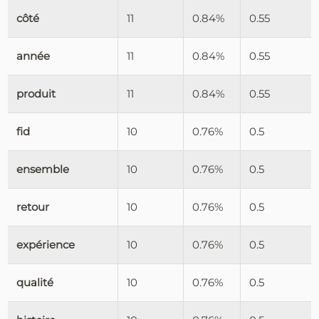
côté
11
0.84%
0.55
année
11
0.84%
0.55
produit
11
0.84%
0.55
fid
10
0.76%
0.5
ensemble
10
0.76%
0.5
retour
10
0.76%
0.5
expérience
10
0.76%
0.5
qualité
10
0.76%
0.5