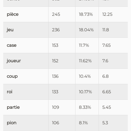
pièce
245
18.73%
12.25
jeu
236
18.04%
11.8
case
153
11.7%
7.65
joueur
152
11.62%
7.6
coup
136
10.4%
6.8
roi
133
10.17%
6.65
partie
109
8.33%
5.45
pion
106
8.1%
5.3