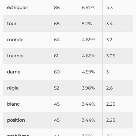
échiquier
86
6.57%
4.3
tour
68
5.2%
3.4
monde
64
4.89%
3.2
tournoi
61
4.66%
3.05
dame
60
4.59%
3
règle
52
3.98%
2.6
blanc
45
3.44%
2.25
position
45
3.44%
2.25