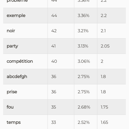
problème
44
3.36%
2.2
exemple
44
3.36%
2.2
noir
42
3.21%
2.1
party
41
3.13%
2.05
compétition
40
3.06%
2
abcdefgh
36
2.75%
1.8
prise
36
2.75%
1.8
fou
35
2.68%
1.75
temps
33
2.52%
1.65