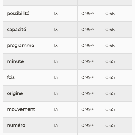
possibilité
13
0.99%
0.65
capacité
13
0.99%
0.65
programme
13
0.99%
0.65
minute
13
0.99%
0.65
fois
13
0.99%
0.65
origine
13
0.99%
0.65
mouvement
13
0.99%
0.65
numéro
13
0.99%
0.65