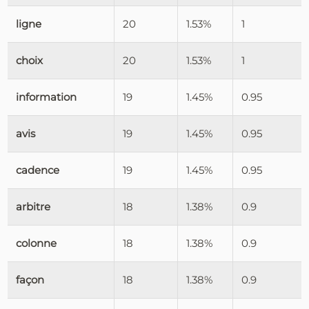
ligne
20
1.53%
1
choix
20
1.53%
1
information
19
1.45%
0.95
avis
19
1.45%
0.95
cadence
19
1.45%
0.95
arbitre
18
1.38%
0.9
colonne
18
1.38%
0.9
façon
18
1.38%
0.9