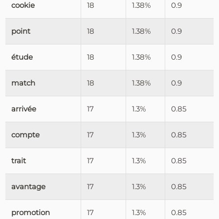
cookie
18
1.38%
0.9
point
18
1.38%
0.9
étude
18
1.38%
0.9
match
18
1.38%
0.9
arrivée
17
1.3%
0.85
compte
17
1.3%
0.85
trait
17
1.3%
0.85
avantage
17
1.3%
0.85
promotion
17
1.3%
0.85