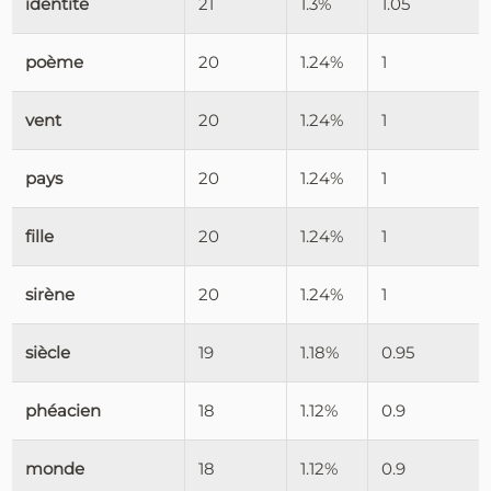
identité
21
1.3%
1.05
poème
20
1.24%
1
vent
20
1.24%
1
pays
20
1.24%
1
fille
20
1.24%
1
sirène
20
1.24%
1
siècle
19
1.18%
0.95
phéacien
18
1.12%
0.9
monde
18
1.12%
0.9