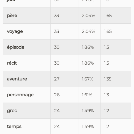
père
33
2.04%
1.65
voyage
33
2.04%
1.65
épisode
30
1.86%
1.5
récit
30
1.86%
1.5
aventure
27
1.67%
1.35
personnage
26
1.61%
1.3
grec
24
1.49%
1.2
temps
24
1.49%
1.2