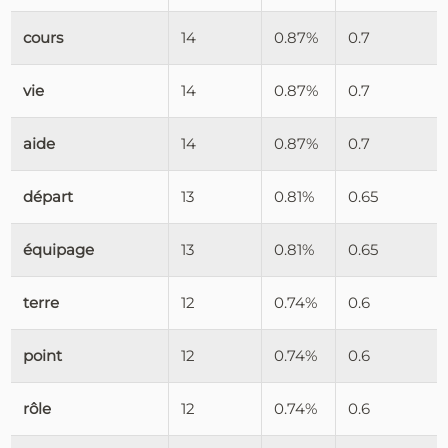
cours
14
0.87%
0.7
vie
14
0.87%
0.7
aide
14
0.87%
0.7
départ
13
0.81%
0.65
équipage
13
0.81%
0.65
terre
12
0.74%
0.6
point
12
0.74%
0.6
rôle
12
0.74%
0.6