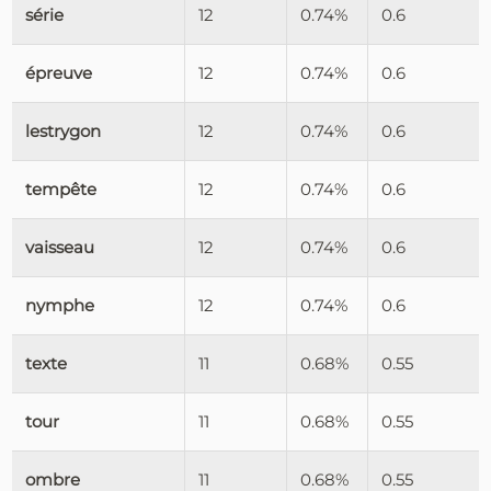
série
12
0.74%
0.6
épreuve
12
0.74%
0.6
lestrygon
12
0.74%
0.6
tempête
12
0.74%
0.6
vaisseau
12
0.74%
0.6
nymphe
12
0.74%
0.6
texte
11
0.68%
0.55
tour
11
0.68%
0.55
ombre
11
0.68%
0.55