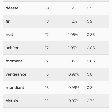
déesse
18
1.12%
0.9
fin
18
1.12%
0.9
nuit
17
1.05%
0.85
achéen
17
1.05%
0.85
moment
17
1.05%
0.85
vengeance
16
0.99%
0.8
mendiant
16
0.99%
0.8
histoire
15
0.93%
0.75