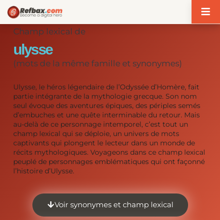
Panneau de gestion des cookies
Champ lexical de
ulysse
(mots de la même famille et synonymes)
Ulysse, le héros légendaire de l’Odyssée d’Homère, fait
partie intégrante de la mythologie grecque. Son nom
seul évoque des aventures épiques, des périples semés
d’embuches et une quête interminable du retour. Mais
au-delà de ce personnage intemporel, c’est tout un
champ lexical qui se déploie, un univers de mots
captivants qui plongent le lecteur dans un monde de
récits mythologiques. Voyageons dans ce champ lexical
peuplé de personnages emblématiques qui ont façonné
l’histoire d’Ulysse.
Voir synonymes et champ lexical