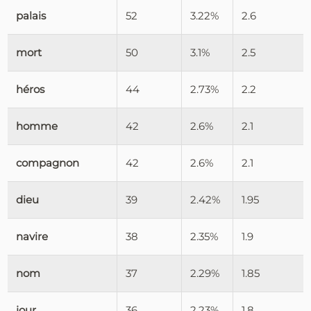
palais
52
3.22%
2.6
mort
50
3.1%
2.5
héros
44
2.73%
2.2
homme
42
2.6%
2.1
compagnon
42
2.6%
2.1
dieu
39
2.42%
1.95
navire
38
2.35%
1.9
nom
37
2.29%
1.85
jour
36
2.23%
1.8