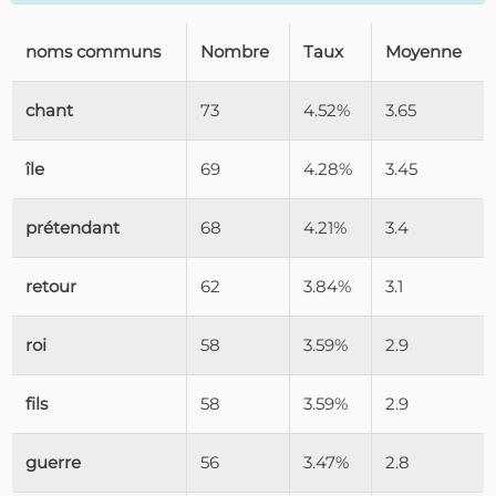
noms communs
Nombre
Taux
Moyenne
chant
73
4.52%
3.65
île
69
4.28%
3.45
prétendant
68
4.21%
3.4
retour
62
3.84%
3.1
roi
58
3.59%
2.9
fils
58
3.59%
2.9
guerre
56
3.47%
2.8