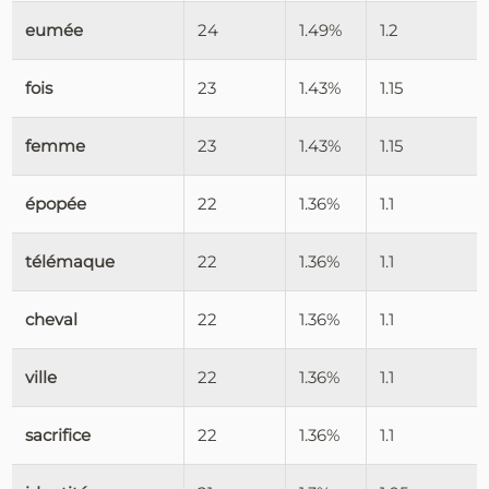
eumée
24
1.49%
1.2
fois
23
1.43%
1.15
femme
23
1.43%
1.15
épopée
22
1.36%
1.1
télémaque
22
1.36%
1.1
cheval
22
1.36%
1.1
ville
22
1.36%
1.1
sacrifice
22
1.36%
1.1