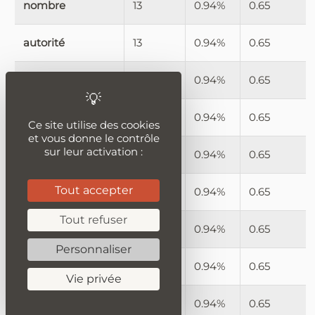
nombre
13
0.94%
0.65
autorité
13
0.94%
0.65
internet
13
0.94%
0.65
texte
13
0.94%
0.65
Ce site utilise des cookies
et vous donne le contrôle
sur leur activation :
employé
13
0.94%
0.65
Tout accepter
réseau
13
0.94%
0.65
Tout refuser
temps
13
0.94%
0.65
Personnaliser
appli
13
0.94%
0.65
Vie privée
pays
13
0.94%
0.65