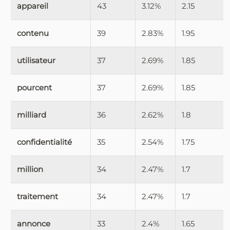
appareil
43
3.12%
2.15
contenu
39
2.83%
1.95
utilisateur
37
2.69%
1.85
pourcent
37
2.69%
1.85
milliard
36
2.62%
1.8
confidentialité
35
2.54%
1.75
million
34
2.47%
1.7
traitement
34
2.47%
1.7
annonce
33
2.4%
1.65