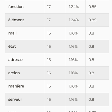
fonction
17
1.24%
0.85
élément
17
1.24%
0.85
mail
16
1.16%
0.8
état
16
1.16%
0.8
adresse
16
1.16%
0.8
action
16
1.16%
0.8
manière
16
1.16%
0.8
serveur
16
1.16%
0.8