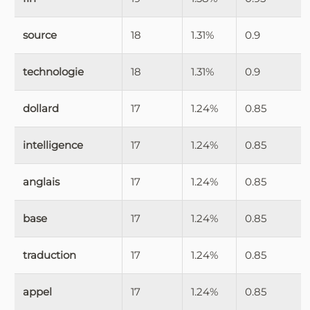
source
18
1.31%
0.9
technologie
18
1.31%
0.9
dollard
17
1.24%
0.85
intelligence
17
1.24%
0.85
anglais
17
1.24%
0.85
base
17
1.24%
0.85
traduction
17
1.24%
0.85
appel
17
1.24%
0.85