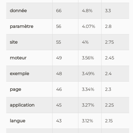
donnée
66
4.8%
3.3
paramètre
56
4.07%
2.8
site
55
4%
2.75
moteur
49
3.56%
2.45
exemple
48
3.49%
2.4
page
46
3.34%
2.3
application
45
3.27%
2.25
langue
43
3.12%
2.15