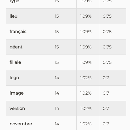
type
15
1.09%
0.75
lieu
15
1.09%
0.75
français
15
1.09%
0.75
géant
15
1.09%
0.75
filiale
15
1.09%
0.75
logo
14
1.02%
0.7
image
14
1.02%
0.7
version
14
1.02%
0.7
novembre
14
1.02%
0.7