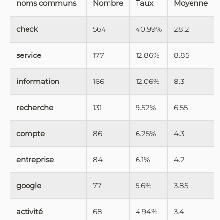
noms communs
Nombre
Taux
Moyenne
check
564
40.99%
28.2
service
177
12.86%
8.85
information
166
12.06%
8.3
recherche
131
9.52%
6.55
compte
86
6.25%
4.3
entreprise
84
6.1%
4.2
google
77
5.6%
3.85
activité
68
4.94%
3.4