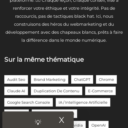
plateforme. 🦸‍♂️ Chaque leçon, chaque conseil, vise à
renforcer votre éthique et votre intégrité. Pas de
raccourcis, pas de tactiques black hat. Ici, nous
construisons des héros du webmarketing et du
développement avec des chapeaux blancs, prêts à faire
la différence dans le monde numérique.
Sur la même thématique
Audit Seo
Brand Marketing
ChatGPT
Chrome
Claude AI
Duplication De Contenu
E-Commerce
Google Search Console
IA / Intelligence Artificielle
Meta Tags
Modèles De Langage
X
Masquer le ban
Moteur De Recherche Google
Nvidia
OpenAI