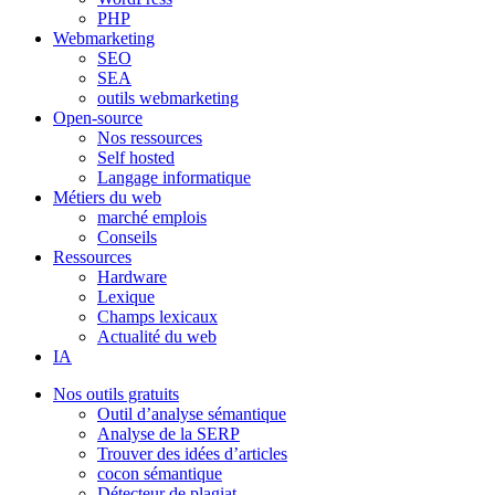
PHP
Webmarketing
SEO
SEA
outils webmarketing
Open-source
Nos ressources
Self hosted
Langage informatique
Métiers du web
marché emplois
Conseils
Ressources
Hardware
Lexique
Champs lexicaux
Actualité du web
IA
Nos outils gratuits
Outil d’analyse sémantique
Analyse de la SERP
Trouver des idées d’articles
cocon sémantique
Détecteur de plagiat