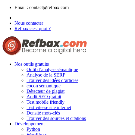
Panneau de gestion des cookies
Email :
contact@refbax.com
Nous contacter
Refbax c'est quoi ?
Nos outils gratuits
Outil d’analyse sémantique
Analyse de la SERP
Trouver des idées d’articles
cocon sémantique
Détecteur de plagiat
Audit SEO gratuit
Test mobile friendly
Test vitesse site internet
Densité mots-clés
Trouver des sources et citations
Développement
Python
WordPress