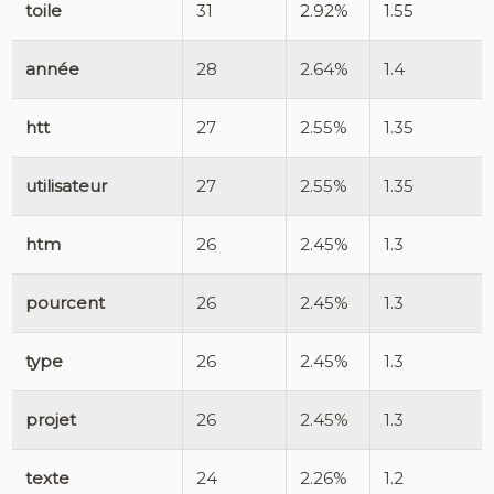
toile
31
2.92%
1.55
année
28
2.64%
1.4
htt
27
2.55%
1.35
utilisateur
27
2.55%
1.35
htm
26
2.45%
1.3
pourcent
26
2.45%
1.3
type
26
2.45%
1.3
projet
26
2.45%
1.3
texte
24
2.26%
1.2