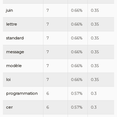
juin
7
0.66%
0.35
lettre
7
0.66%
0.35
standard
7
0.66%
0.35
message
7
0.66%
0.35
modèle
7
0.66%
0.35
loi
7
0.66%
0.35
programmation
6
0.57%
0.3
cer
6
0.57%
0.3