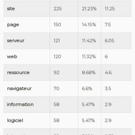
site
225
21.23%
11.25
page
150
14.15%
7.5
serveur
121
11.42%
6.05
web
120
11.32%
6
ressource
92
8.68%
4.6
navigateur
70
6.6%
3.5
information
58
5.47%
2.9
logiciel
58
5.47%
2.9