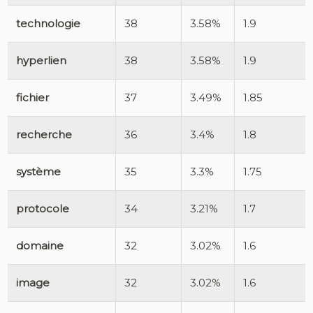
technologie
38
3.58%
1.9
hyperlien
38
3.58%
1.9
fichier
37
3.49%
1.85
recherche
36
3.4%
1.8
système
35
3.3%
1.75
protocole
34
3.21%
1.7
domaine
32
3.02%
1.6
image
32
3.02%
1.6