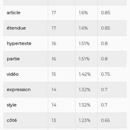
article
17
1.6%
0.85
étendue
17
1.6%
0.85
hypertexte
16
1.51%
0.8
partie
16
1.51%
0.8
vidéo
15
1.42%
0.75
expression
14
1.32%
0.7
style
14
1.32%
0.7
côté
13
1.23%
0.65