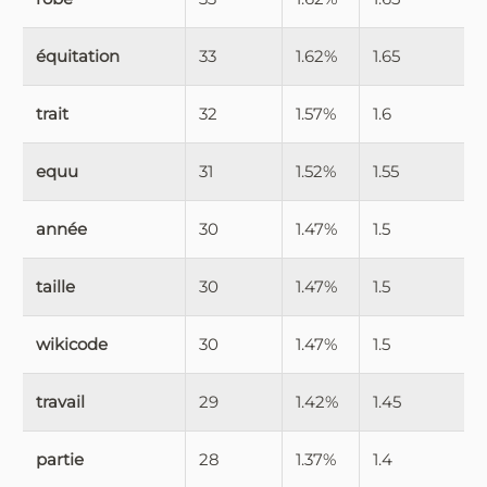
équitation
33
1.62%
1.65
trait
32
1.57%
1.6
equu
31
1.52%
1.55
année
30
1.47%
1.5
taille
30
1.47%
1.5
wikicode
30
1.47%
1.5
travail
29
1.42%
1.45
partie
28
1.37%
1.4