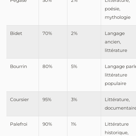
Pégase
50%
2%
Littérature,
poésie,
mythologie
Bidet
70%
2%
Langage
ancien,
littérature
Bourrin
80%
5%
Langage parl
littérature
populaire
Coursier
95%
3%
Littérature,
documentair
Palefroi
90%
1%
Littérature
historique,