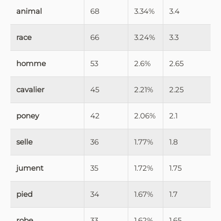
animal
68
3.34%
3.4
race
66
3.24%
3.3
homme
53
2.6%
2.65
cavalier
45
2.21%
2.25
poney
42
2.06%
2.1
selle
36
1.77%
1.8
jument
35
1.72%
1.75
pied
34
1.67%
1.7
robe
33
1.62%
1.65