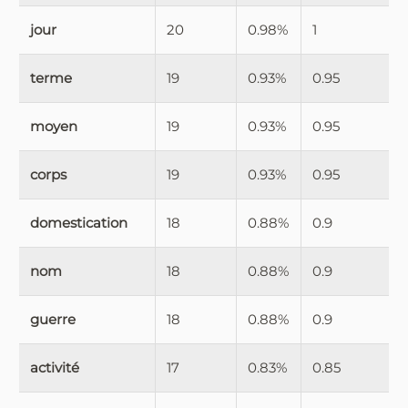
jour
20
0.98%
1
terme
19
0.93%
0.95
moyen
19
0.93%
0.95
corps
19
0.93%
0.95
domestication
18
0.88%
0.9
nom
18
0.88%
0.9
guerre
18
0.88%
0.9
activité
17
0.83%
0.85