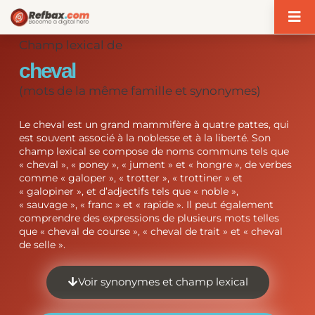
Panneau de gestion des cookies
Champ lexical de
cheval
(mots de la même famille et synonymes)
Le cheval est un grand mammifère à quatre pattes, qui
est souvent associé à la noblesse et à la liberté. Son
champ lexical se compose de noms communs tels que
« cheval », « poney », « jument » et « hongre », de verbes
comme « galoper », « trotter », « trottiner » et
« galopiner », et d’adjectifs tels que « noble »,
« sauvage », « franc » et « rapide ». Il peut également
comprendre des expressions de plusieurs mots telles
que « cheval de course », « cheval de trait » et « cheval
de selle ».
Voir synonymes et champ lexical