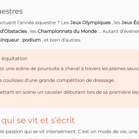
uestres
nctuent l’année équestre ? Les
Jeux Olympiques
, les
Jeux É
 d’Obstacles
, les
Championnats du Monde
… Autant d’événem
ainqueur
,
podium
, et bien d’autres.
 équitation
z une scène de poursuite à cheval à travers les plaines sauv
es coulisses d’une grande compétition de dressage.
ttant en scène un cavalier débutant lors de sa première leç
ui se vit et s’écrit
ble passion qui se vit intensément. C’est un mode de vie, un