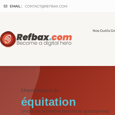
Panneau de gestion des cookies
EMAIL :
CONTACT@REFBAX.COM
Nos Outils Gr
Champ lexical de
équitation
(mots de la même famille et synonymes)