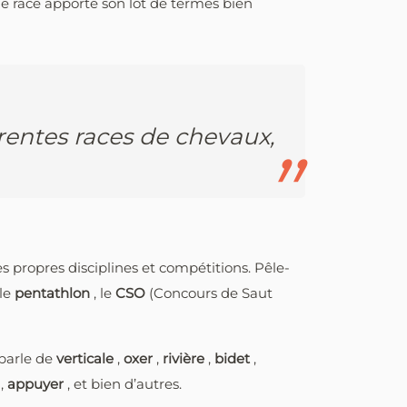
e race apporte son lot de termes bien
rentes races de chevaux,
s propres disciplines et compétitions. Pêle-
 le
pentathlon
, le
CSO
(Concours de Saut
 parle de
verticale
,
oxer
,
rivière
,
bidet
,
e
,
appuyer
, et bien d’autres.