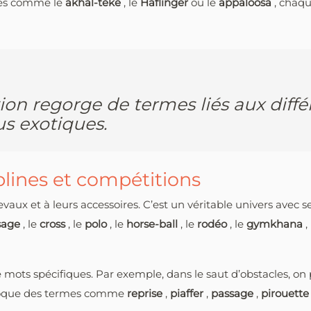
ues comme le
akhal-teke
, le
Haflinger
ou le
appaloosa
, chaqu
ion regorge de termes liés aux diffé
s exotiques.
plines et compétitions
aux et à leurs accessoires. C’est un véritable univers avec se
sage
, le
cross
, le
polo
, le
horse-ball
, le
rodéo
, le
gymkhana
,
 mots spécifiques. Par exemple, dans le saut d’obstacles, on
 évoque des termes comme
reprise
,
piaffer
,
passage
,
pirouett