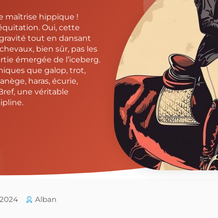
e maîtrise hippique !
quitation. Oui, cette
la gravité tout en dansant
chevaux, bien sûr, pas les
artie émergée de l’iceberg.
niques que galop, trot,
anège, haras, écurie,
Bref, une véritable
ipline.
5/2024
Alban