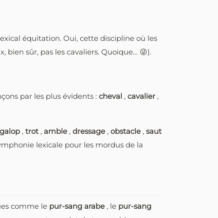
ical équitation. Oui, cette discipline où les
, bien sûr, pas les cavaliers. Quoique… 😜).
ons par les plus évidents :
cheval
,
cavalier
,
galop
,
trot
,
amble
,
dressage
,
obstacle
,
saut
symphonie lexicale pour les mordus de la
nnues comme le
pur-sang arabe
, le
pur-sang