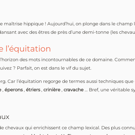
 maîtrise hippique ! Aujourd’hui, on plonge dans le champ lex
en dansant avec des êtres de près d’une demi-tonne (les chevaux
 l’équitation
d’horizon des mots incontournables de ce domaine. Commenç
suivez ? Parfait, on est dans le vif du sujet.
erg. Car l’équitation regorge de termes aussi techniques que
e
,
éperons
,
étriers
,
crinière
,
cravache
… Bref, une véritable 
aux
s de chevaux qui enrichissent ce champ lexical. Des plus co