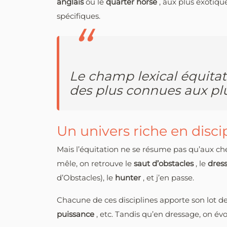
anglais
ou le
quarter horse
, aux plus exotiq
spécifiques.
Le champ lexical équitat
des plus connues aux plu
Un univers riche en disci
Mais l’équitation ne se résume pas qu’aux chev
mêle, on retrouve le
saut d’obstacles
, le
dres
d’Obstacles), le
hunter
, et j’en passe.
Chacune de ces disciplines apporte son lot de
puissance
, etc. Tandis qu’en dressage, on