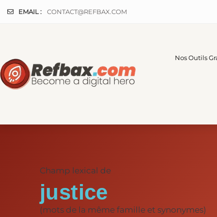
Panneau de gestion des cookies
EMAIL :
CONTACT@REFBAX.COM
Nos Outils Gr
Champ lexical de
justice
(mots de la même famille et synonymes)