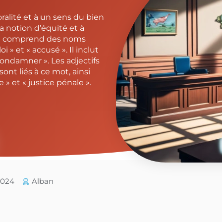
moralité et à un sens du bien
la notion d’équité et à
cal comprend des noms
 » et « accusé ». Il inclut
 condamner ». Les adjectifs
 sont liés à ce mot, ainsi
 » et « justice pénale ».
/2024
Alban