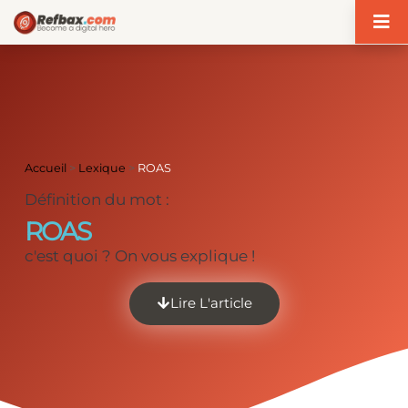
Panneau de gestion des cookies
Accueil
>
Lexique
>
ROAS
Définition du mot :
ROAS
c'est quoi ? On vous explique !
Lire L'article