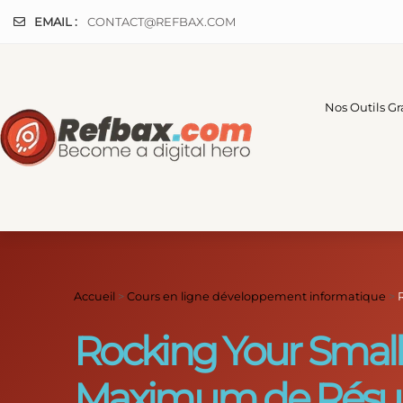
Panneau de gestion des cookies
EMAIL :
CONTACT@REFBAX.COM
Nos Outils Gr
Accueil
>
Cours en ligne développement informatique
>
Rocking Your Small
Maximum de Résul