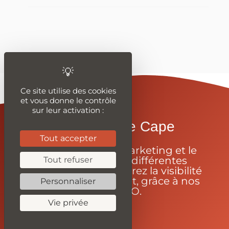
Ce site utilise des cookies
et vous donne le contrôle
sur leur activation :
Enfilez-Votre Cape
Tout accepter
Apprenez le webmarketing et le
code grâce à nos différentes
Tout refuser
ressources et améliorez la visibilité
de votre site internet, grâce à nos
Personnaliser
outils SEO.
Vie privée