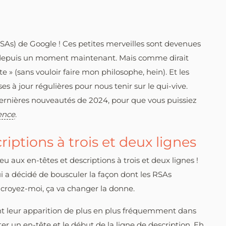
SAs) de Google ! Ces petites merveilles sont devenues
depuis un moment maintenant. Mais comme dirait
e » (sans vouloir faire mon philosophe, hein). Et les
s à jour régulières pour nous tenir sur le qui-vive.
dernières nouveautés de 2024, pour que vous puissiez
ence
.
riptions à trois et deux lignes
 aux en-têtes et descriptions à trois et deux lignes !
ui a décidé de bousculer la façon dont les RSAs
t croyez-moi, ça va changer la donne.
nt leur apparition de plus en plus fréquemment dans
uter un en-tête et le début de la ligne de description. Eh