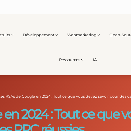
atuits
Développement
Webmarketing
Open-Sour
Ressources
IA
Les RSAs de Google en 2024 : Tout ce que vous devez savoir pour des
en 2024 : Tout ce que v
s PPC réussies