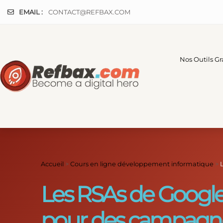
Panneau de gestion des cookies
EMAIL :
CONTACT@REFBAX.COM
Nos Outils Gr
Accueil
>
Cours en ligne développement informatique
>
Les RSAs de Google 
pour des campagne