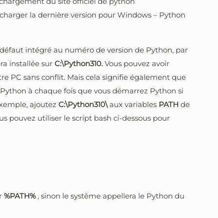
échargement du site officiel de python
charger la dernière version pour Windows – Python
r défaut intégré au numéro de version de Python, par
ra installée sur
C:\Python310.
Vous pouvez avoir
tre PC sans conflit. Mais cela signifie également que
e Python à chaque fois que vous démarrez Python si
exemple, ajoutez
C:\Python310\
aux variables
PATH
de
us pouvez utiliser le script bash ci-dessous pour
r
%PATH%
, sinon le système appellera le Python du