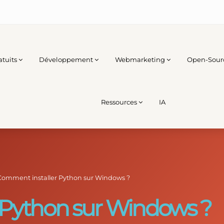
atuits
Développement
Webmarketing
Open-Sour
Ressources
IA
Comment installer Python sur Windows ?
 Python sur Windows ?