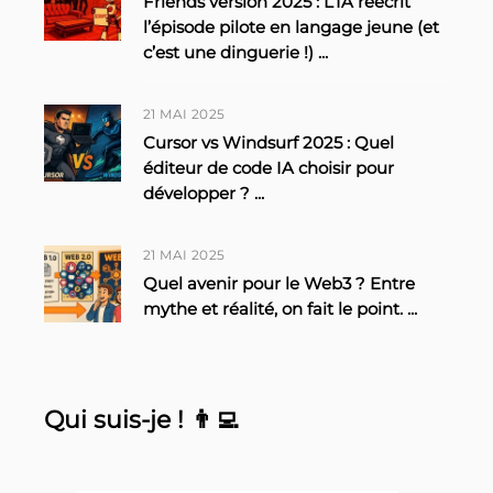
Friends version 2025 : L’IA réécrit
l’épisode pilote en langage jeune (et
c’est une dinguerie !)
...
21 MAI 2025
Cursor vs Windsurf 2025 : Quel
éditeur de code IA choisir pour
développer ?
...
21 MAI 2025
Quel avenir pour le Web3 ? Entre
mythe et réalité, on fait le point.
...
Qui suis-je ! 👨‍💻