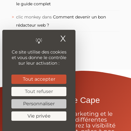
le guide complet
clic monkey
dans
Comment devenir un bon
rédacteur web ?
X
Masquer le ban
Ce site utilise des cookies
et vous donne le contrôle
sur leur activation :
Tout accepter
Tout refuser
Enfilez-Votre Cape
Personnaliser
Apprenez le webmarketing et le
Vie privée
code grâce à nos différentes
ressources et améliorez la visibilité