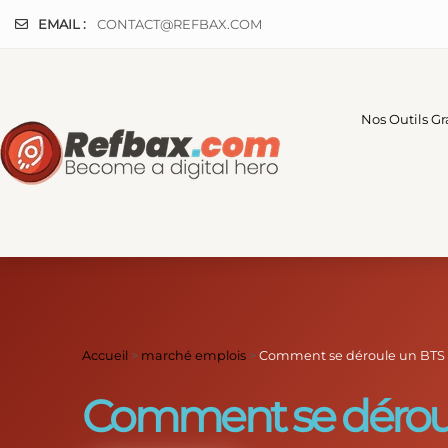
Panneau de gestion des cookies
EMAIL :
CONTACT@REFBAX.COM
Nos Outils Gr
Accueil
>
marché emplois
>
Comment se déroule un BTS 
Comment se déroul