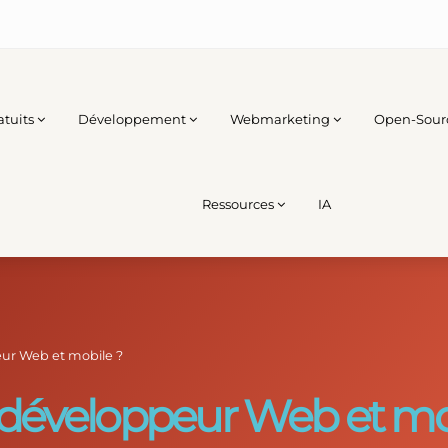
atuits
Développement
Webmarketing
Open-Sour
Ressources
IA
r Web et mobile ?
éveloppeur Web et mob