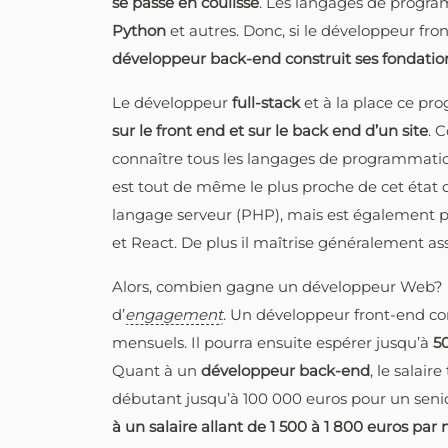
se passe en coulisse
. Les langages de progra
Python
et autres. Donc, si le développeur front
développeur back-end construit ses fondatio
Le développeur
full-stack
et à la place ce pr
sur le front end et sur le back end d’un site
. 
connaître tous les langages de programmation,
est tout de même le plus proche de cet état 
langage serveur (PHP), mais est également prê
et React. De plus il maîtrise généralement ass
Alors, combien gagne un développeur Web? Le 
d’
engagement
. Un développeur front-end c
mensuels. Il pourra ensuite espérer jusqu’à
50
Quant à un
développeur back-end
, le salai
débutant jusqu’à 100 000 euros pour un seni
à un salaire allant de 1 500 à 1 800 euros pa