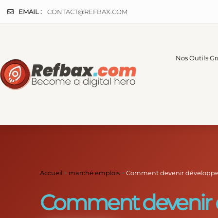
Panneau de gestion des cookies
EMAIL :
CONTACT@REFBAX.COM
Nos Outils Gr
Accueil
>
marché emplois
>
Comment devenir développeu
Comment devenir d