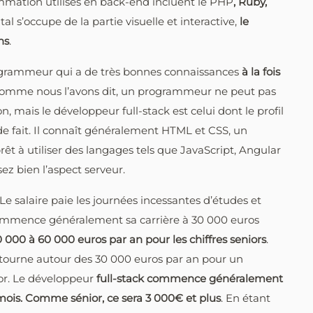
mmation utilisés en back-end incluent le PHP
, Ruby,
al s’occupe de la partie visuelle et interactive,
le
ns
.
ogrammeur qui a de très bonnes connaissances
à la fois
Comme nous l’avons dit, un programmeur ne peut pas
 mais le développeur full-stack est celui dont le profil
de fait. Il connaît généralement HTML et CSS, un
t à utiliser des langages tels que JavaScript, Angular
ez bien l’aspect serveur.
salaire paie les journées incessantes d’études et
ommence généralement sa carrière à 30 000 euros
 000 à 60 000 euros par an pour les chiffres seniors
.
re tourne autour des 30 000 euros par an pour un
or. Le développeur
full-stack
commence généralement
r mois. Comme sénior, ce sera 3 000€ et plus
. En étant