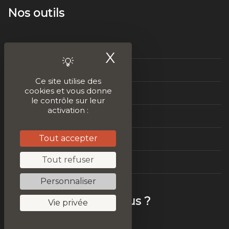
Nos outils
Tester le plagiat
X
Masquer le ban
Audit SEO
Ce site utilise des
cookies et vous donne
Améliorer son contenu
le contrôle sur leur
activation :
Idées de contenus
Tout accepter
Vitesse de chargement
Tout refuser
Test Mobile Friendly
Personnaliser
Mais qui sommes-nous ?
Vie privée