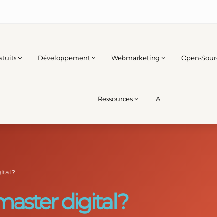
atuits
Développement
Webmarketing
Open-Sour
Ressources
IA
tal ?
aster digital ?