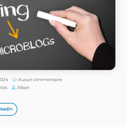
/2024
Aucun commentaire
ois
Alban
nkedIn