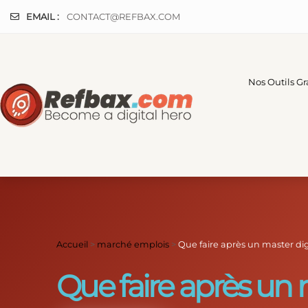
Panneau de gestion des cookies
EMAIL :
CONTACT@REFBAX.COM
Nos Outils Gr
Accueil
>
marché emplois
>
Que faire après un master digi
Que faire après un m