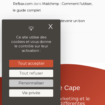
Refbax.com
dans
Mailchimp : Comment l’utiliser,
le guide complet
clic monkey
dans
Comment devenir un bon
X
Masquer le ban
rédacteur web ?
Ce site utilise des
cookies et vous donne
le contrôle sur leur
activation :
Tout accepter
Tout refuser
Personnaliser
Enfilez-Votre Cape
Vie privée
Apprenez le webmarketing et le
code grâce à nos différentes