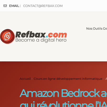
Panneau de gestion des cookies
EMAIL :
CONTACT@REFBAX.COM
Nos Outils Gr
Accueil
>
Cours en ligne développement informatique
>
Amazon Bedrock acc
qui révolutionne l’IA