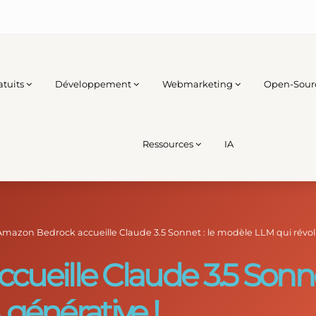
atuits
Développement
Webmarketing
Open-Sour
Ressources
IA
Amazon Bedrock accueille Claude 3.5 Sonnet : le modèle LLM qui révolu
ueille Claude 3.5 Sonne
 générative !