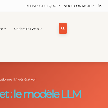
REFBAX C'EST QUOI ?
NOUS CONTACTER
ce
Métiers Du Web
tionne l’IA générative !
t : le modèle LLM