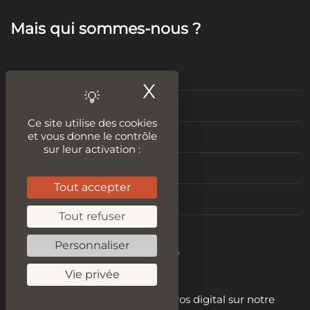
Mais qui sommes-nous ?
Mentions légales
X
Masquer le ban
Politique de confidentialité
Ce site utilise des cookies
et vous donne le contrôle
Conditions Générales de Vente
sur leur activation :
condition générale d’utilisation
Tout accepter
Nous contacter
Tout refuser
Personnaliser
Become a digital hero
Vie privée
Embrassez votre rôle de héros digital sur notre