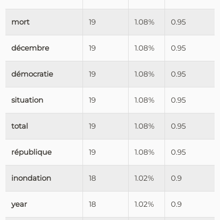
mort
19
1.08%
0.95
décembre
19
1.08%
0.95
démocratie
19
1.08%
0.95
situation
19
1.08%
0.95
total
19
1.08%
0.95
république
19
1.08%
0.95
inondation
18
1.02%
0.9
year
18
1.02%
0.9