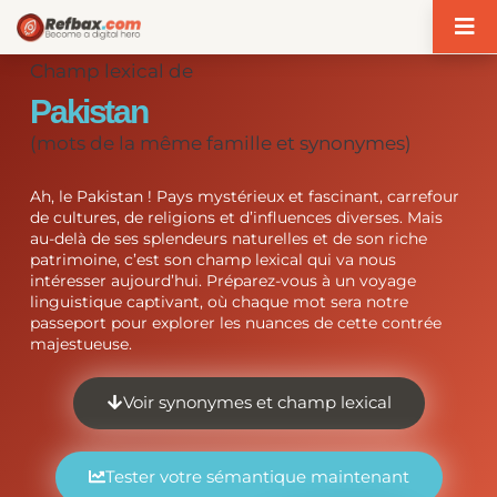
Panneau de gestion des cookies
Champ lexical de
Pakistan
(mots de la même famille et synonymes)
Ah, le Pakistan ! Pays mystérieux et fascinant, carrefour
de cultures, de religions et d’influences diverses. Mais
au-delà de ses splendeurs naturelles et de son riche
patrimoine, c’est son champ lexical qui va nous
intéresser aujourd’hui. Préparez-vous à un voyage
linguistique captivant, où chaque mot sera notre
passeport pour explorer les nuances de cette contrée
majestueuse.
Voir synonymes et champ lexical
Tester votre sémantique maintenant