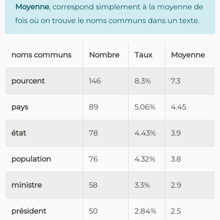
Moyenne
, correspond simplement à la moyenne de
fois où on trouve le noms communs dans un texte.
noms communs
Nombre
Taux
Moyenne
pourcent
146
8.3%
7.3
pays
89
5.06%
4.45
état
78
4.43%
3.9
population
76
4.32%
3.8
ministre
58
3.3%
2.9
président
50
2.84%
2.5