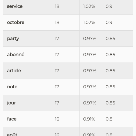
service
18
1.02%
0.9
octobre
18
1.02%
0.9
party
17
0.97%
0.85
abonné
17
0.97%
0.85
article
17
0.97%
0.85
note
17
0.97%
0.85
jour
17
0.97%
0.85
face
16
0.91%
0.8
août
16
0.91%
0.8