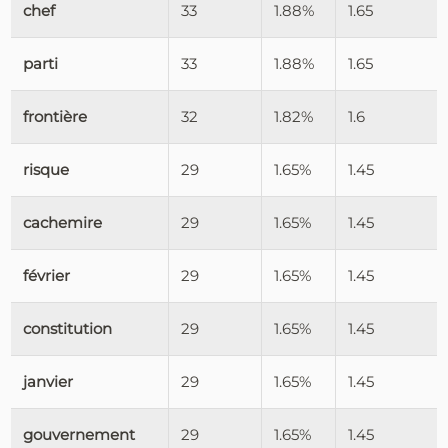
chef
33
1.88%
1.65
parti
33
1.88%
1.65
frontière
32
1.82%
1.6
risque
29
1.65%
1.45
cachemire
29
1.65%
1.45
février
29
1.65%
1.45
constitution
29
1.65%
1.45
janvier
29
1.65%
1.45
gouvernement
29
1.65%
1.45