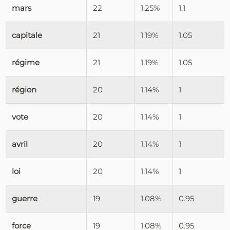
mars
22
1.25%
1.1
capitale
21
1.19%
1.05
régime
21
1.19%
1.05
région
20
1.14%
1
vote
20
1.14%
1
avril
20
1.14%
1
loi
20
1.14%
1
guerre
19
1.08%
0.95
force
19
1.08%
0.95