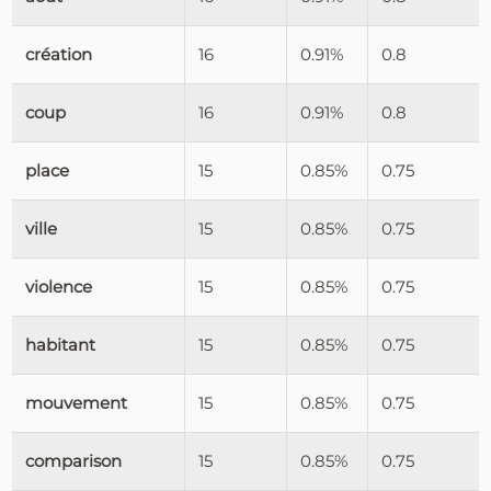
création
16
0.91%
0.8
coup
16
0.91%
0.8
place
15
0.85%
0.75
ville
15
0.85%
0.75
violence
15
0.85%
0.75
habitant
15
0.85%
0.75
mouvement
15
0.85%
0.75
comparison
15
0.85%
0.75