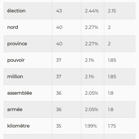
élection
43
2.44%
2.15
nord
40
2.27%
2
province
40
2.27%
2
pouvoir
37
2.1%
1.85
million
37
2.1%
1.85
assemblée
36
2.05%
1.8
armée
36
2.05%
1.8
kilomètre
35
1.99%
1.75