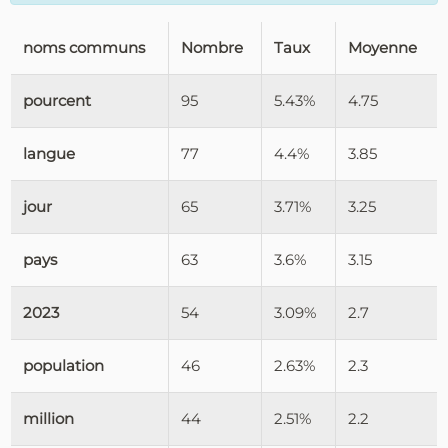
noms communs
Nombre
Taux
Moyenne
pourcent
95
5.43%
4.75
langue
77
4.4%
3.85
jour
65
3.71%
3.25
pays
63
3.6%
3.15
2023
54
3.09%
2.7
population
46
2.63%
2.3
million
44
2.51%
2.2