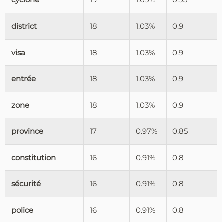
district
18
1.03%
0.9
visa
18
1.03%
0.9
entrée
18
1.03%
0.9
zone
18
1.03%
0.9
province
17
0.97%
0.85
constitution
16
0.91%
0.8
sécurité
16
0.91%
0.8
police
16
0.91%
0.8