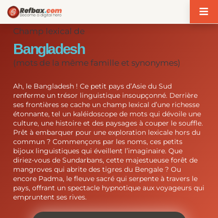
Panneau de gestion des cookies
Champ lexical de
Bangladesh
(mots de la même famille et synonymes)
Ah, le Bangladesh ! Ce petit pays d’Asie du Sud
renferme un trésor linguistique insoupçonné. Derrière
ses frontières se cache un champ lexical d’une richesse
étonnante, tel un kaléidoscope de mots qui dévoile une
culture, une histoire et des paysages à couper le souffle.
Prêt à embarquer pour une exploration lexicale hors du
commun ? Commençons par les noms, ces petits
bijoux linguistiques qui éveillent l’imaginaire. Que
diriez-vous de Sundarbans, cette majestueuse forêt de
mangroves qui abrite des tigres du Bengale ? Ou
encore Padma, le fleuve sacré qui serpente à travers le
pays, offrant un spectacle hypnotique aux voyageurs qui
empruntent ses rives.