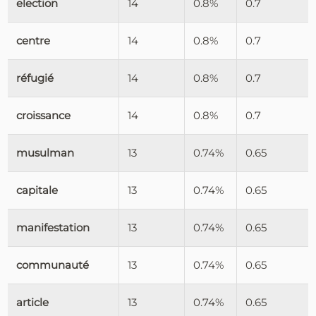
election
14
0.8%
0.7
centre
14
0.8%
0.7
réfugié
14
0.8%
0.7
croissance
14
0.8%
0.7
musulman
13
0.74%
0.65
capitale
13
0.74%
0.65
manifestation
13
0.74%
0.65
communauté
13
0.74%
0.65
article
13
0.74%
0.65