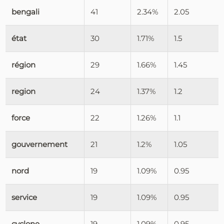
bengali
41
2.34%
2.05
état
30
1.71%
1.5
région
29
1.66%
1.45
region
24
1.37%
1.2
force
22
1.26%
1.1
gouvernement
21
1.2%
1.05
nord
19
1.09%
0.95
service
19
1.09%
0.95
cyclone
19
1.09%
0.95