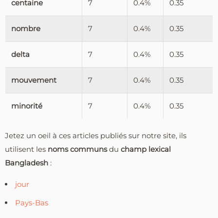
centaine
7
0.4%
0.35
nombre
7
0.4%
0.35
delta
7
0.4%
0.35
mouvement
7
0.4%
0.35
minorité
7
0.4%
0.35
Jetez un oeil à ces articles publiés sur notre site, ils
utilisent les
noms communs
du
champ lexical
Bangladesh
:
jour
Pays-Bas