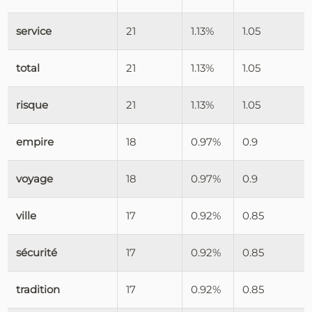
service
21
1.13%
1.05
total
21
1.13%
1.05
risque
21
1.13%
1.05
empire
18
0.97%
0.9
voyage
18
0.97%
0.9
ville
17
0.92%
0.85
sécurité
17
0.92%
0.85
tradition
17
0.92%
0.85