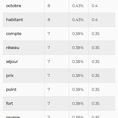
octobre
8
0.43%
0.4
habitant
8
0.43%
0.4
compte
7
0.38%
0.35
réseau
7
0.38%
0.35
séjour
7
0.38%
0.35
prix
7
0.38%
0.35
point
7
0.38%
0.35
fort
7
0.38%
0.35
savane
7
0.38%
0.35