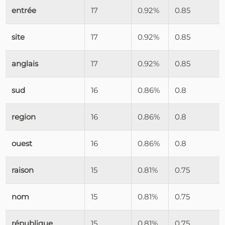
entrée
17
0.92%
0.85
site
17
0.92%
0.85
anglais
17
0.92%
0.85
sud
16
0.86%
0.8
region
16
0.86%
0.8
ouest
16
0.86%
0.8
raison
15
0.81%
0.75
nom
15
0.81%
0.75
république
15
0.81%
0.75