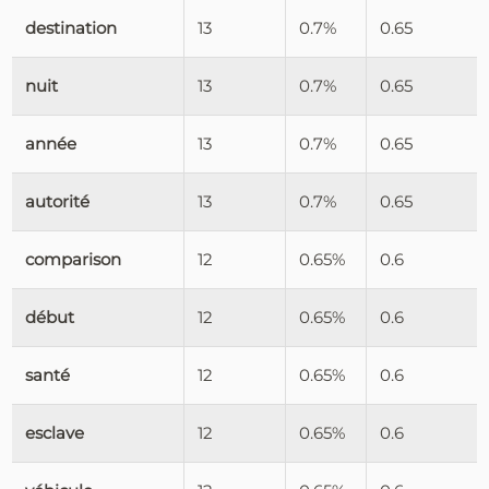
destination
13
0.7%
0.65
nuit
13
0.7%
0.65
année
13
0.7%
0.65
autorité
13
0.7%
0.65
comparison
12
0.65%
0.6
début
12
0.65%
0.6
santé
12
0.65%
0.6
esclave
12
0.65%
0.6