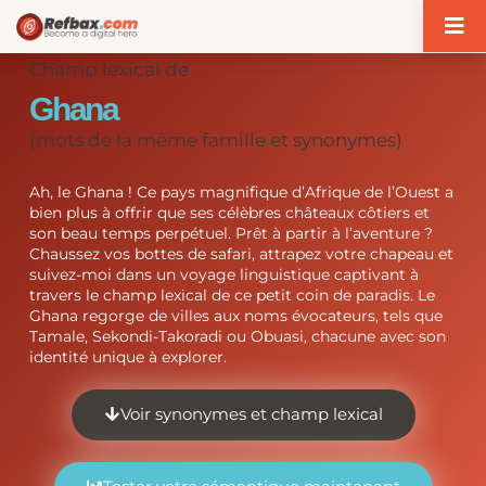
Panneau de gestion des cookies
Champ lexical de
Ghana
(mots de la même famille et synonymes)
Ah, le Ghana ! Ce pays magnifique d’Afrique de l’Ouest a
bien plus à offrir que ses célèbres châteaux côtiers et
son beau temps perpétuel. Prêt à partir à l’aventure ?
Chaussez vos bottes de safari, attrapez votre chapeau et
suivez-moi dans un voyage linguistique captivant à
travers le champ lexical de ce petit coin de paradis. Le
Ghana regorge de villes aux noms évocateurs, tels que
Tamale, Sekondi-Takoradi ou Obuasi, chacune avec son
identité unique à explorer.
Voir synonymes et champ lexical