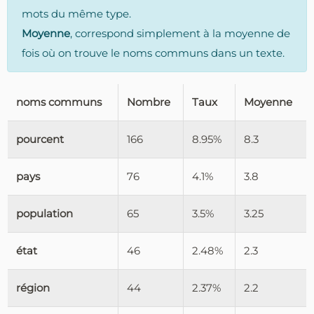
mots du même type.
Moyenne
, correspond simplement à la moyenne de
fois où on trouve le noms communs dans un texte.
noms communs
Nombre
Taux
Moyenne
pourcent
166
8.95%
8.3
pays
76
4.1%
3.8
population
65
3.5%
3.25
état
46
2.48%
2.3
région
44
2.37%
2.2