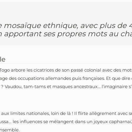
e mosaïque ethnique, avec plus de 
n apportant ses propres mots au cha
le
 Togo arbore les cicatrices de son passé colonial avec des m
tage des occupations allemandes puis françaises. Et que dire
 ? Vaudou, tam-tams et masques ancestraux… l’imaginaire s’e
aux limites nationales, loin de là ! Il flirte allègrement avec
ussa… les influences se mélangent dans un joyeux capharnaüm 
 ensemble.