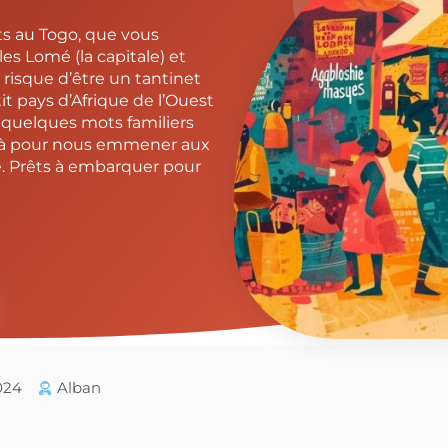
ts au Togo, que vous
les Lomé (la capitale) et
e risque d’être un tantinet
tit pays d’Afrique de l’Ouest
s quelques mots familiers
, là pour nous emmener aux
e. Prêts à embarquer pour
2024
Alban