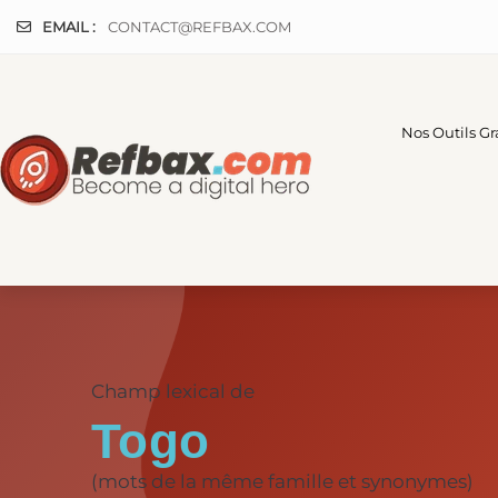
Panneau de gestion des cookies
EMAIL :
CONTACT@REFBAX.COM
Nos Outils Gr
Champ lexical de
Togo
(mots de la même famille et synonymes)