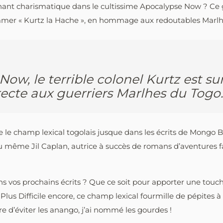
ant charismatique dans le cultissime Apocalypse Now ? Ce g
mmer « Kurtz la Hache », en hommage aux redoutables Marlhes
Now, le terrible colonel Kurtz est 
recte aux guerriers Marlhes du Togo.
e champ lexical togolais jusque dans les écrits de Mongo Bet
u même Jil Caplan, autrice à succès de romans d’aventures fami
ns vos prochains écrits ? Que ce soit pour apporter une tou
lus Difficile encore, ce champ lexical fourmille de pépites à 
ire d’éviter les anango, j’ai nommé les gourdes !