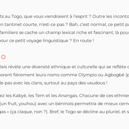
ts au Togo, que vous viendraient à l’esprit ? Outre les incont
 un tantinet courte, n’est-ce pas ? Bah, c’est normal, ce petit 
familiers se cache un champ lexical riche et fascinant, là p
ur ce petit voyage linguistique ? En route !
go
is révèle une diversité ethnique et culturelle qui se reflèt
, arborent fièrement leurs noms comme Olympio ou Agbogbé (
le pas avec les clans, surtout au pays des vaudous !
ez les Kabyè, les Tem et les Anangas. Chacune de ces ethnies
 (un fruit, youhou) avec un béninois permettra de mieux cerne
 » (ça claque, non ?). Bref, le Togo se décline au pluriel, et