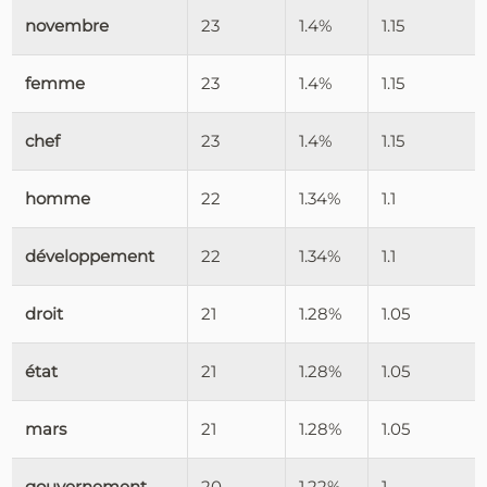
novembre
23
1.4%
1.15
femme
23
1.4%
1.15
chef
23
1.4%
1.15
homme
22
1.34%
1.1
développement
22
1.34%
1.1
droit
21
1.28%
1.05
état
21
1.28%
1.05
mars
21
1.28%
1.05
gouvernement
20
1.22%
1