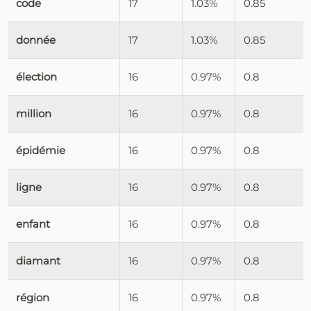
code
17
1.03%
0.85
donnée
17
1.03%
0.85
élection
16
0.97%
0.8
million
16
0.97%
0.8
épidémie
16
0.97%
0.8
ligne
16
0.97%
0.8
enfant
16
0.97%
0.8
diamant
16
0.97%
0.8
région
16
0.97%
0.8