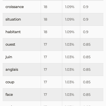
croissance
18
1.09%
0.9
situation
18
1.09%
0.9
habitant
18
1.09%
0.9
ouest
17
1.03%
0.85
juin
17
1.03%
0.85
anglais
17
1.03%
0.85
coup
17
1.03%
0.85
face
17
1.03%
0.85