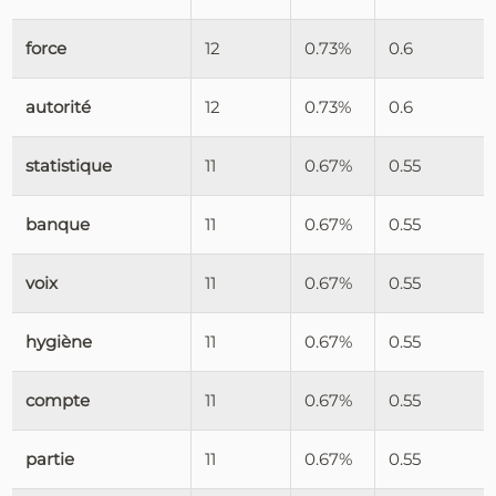
force
12
0.73%
0.6
autorité
12
0.73%
0.6
statistique
11
0.67%
0.55
banque
11
0.67%
0.55
voix
11
0.67%
0.55
hygiène
11
0.67%
0.55
compte
11
0.67%
0.55
partie
11
0.67%
0.55