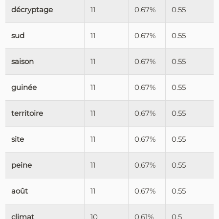
décryptage
11
0.67%
0.55
sud
11
0.67%
0.55
saison
11
0.67%
0.55
guinée
11
0.67%
0.55
territoire
11
0.67%
0.55
site
11
0.67%
0.55
peine
11
0.67%
0.55
août
11
0.67%
0.55
climat
10
0.61%
0.5