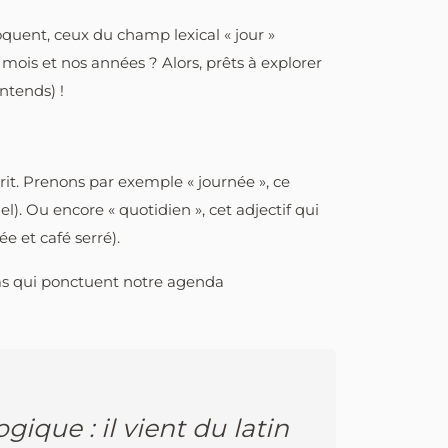
voquent, ceux du champ lexical « jour »
 mois et nos années ? Alors, prêts à explorer
ntends) !
it. Prenons par exemple « journée », ce
el). Ou encore « quotidien », cet adjectif qui
e et café serré).
oms qui ponctuent notre agenda
ique : il vient du latin