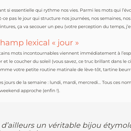
ant si essentielle qui rythme nos vies. Parmi les mots qui l’é
-ce pas le jour qui structure nos journées, nos semaines, nos
eintures, ça va secouer un peu (votre perception du temps, j’e
hamp lexical « jour »
rtains mots incontournables viennent immédiatement à l’espr
 et le coucher du soleil (vous savez, ce truc brillant dans le ci
omme votre petite routine matinale de lève-tôt, tartine beurré
les jours de la semaine : lundi, mardi, mercredi… Tous ces n
weekend approche (enfin !).
’ailleurs un véritable bijou étymolog