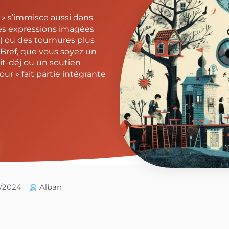
r » s’immisce aussi dans
des expressions imagées
! ») ou des tournures plus
. Bref, que vous soyez un
it-déj ou un soutien
our » fait partie intégrante
5/2024
Alban