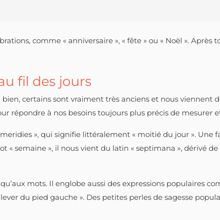
rations, comme « anniversaire », « fête » ou « Noël ». Après t
u fil des jours
h bien, certains sont vraiment très anciens et nous viennent d
pour répondre à nos besoins toujours plus précis de mesurer 
 meridies », qui signifie littéralement « moitié du jour ». Une
 « semaine », il nous vient du latin « septimana », dérivé de 
s qu’aux mots. Il englobe aussi des expressions populaires com
lever du pied gauche ». Des petites perles de sagesse populair