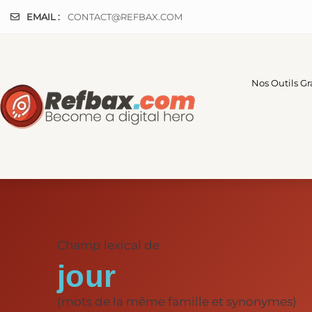
Panneau de gestion des cookies
EMAIL :
CONTACT@REFBAX.COM
Nos Outils Gr
Champ lexical de
jour
(mots de la même famille et synonymes)