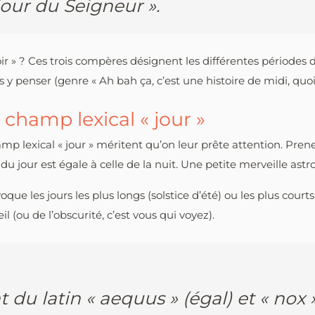
 jour du Seigneur ».
soir » ? Ces trois compères désignent les différentes périodes 
y penser (genre « Ah bah ça, c’est une histoire de midi, quoi !
champ lexical « jour »
p lexical « jour » méritent qu’on leur prête attention. Pren
du jour est égale à celle de la nuit. Une petite merveille as
que les jours les plus longs (solstice d’été) ou les plus courts
l (ou de l’obscurité, c’est vous qui voyez).
 du latin « aequus » (égal) et « nox »