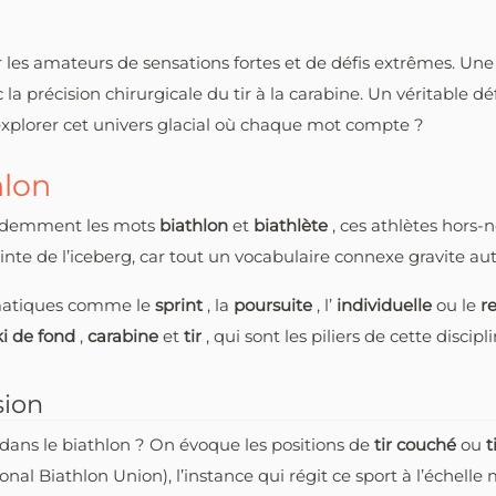
rer les amateurs de sensations fortes et de défis extrêmes. Une
a précision chirurgicale du tir à la carabine. Un véritable défi
 explorer cet univers glacial où chaque mot compte ?
hlon
videmment les mots
biathlon
et
biathlète
, ces athlètes hors-
ointe de l’iceberg, car tout un vocabulaire connexe gravite aut
atiques comme le
sprint
, la
poursuite
, l’
individuelle
ou le
r
ki de fond
,
carabine
et
tir
, qui sont les piliers de cette discip
sion
al dans le biathlon ? On évoque les positions de
tir couché
ou
t
onal Biathlon Union), l’instance qui régit ce sport à l’échelle