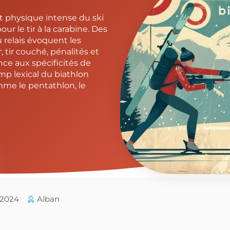
fort physique intense du ski
r le tir à la carabine. Des
 relais évoquent les
tir couché, pénalités et
nce aux spécificités de
mp lexical du biathlon
me le pentathlon, le
5/2024
Alban