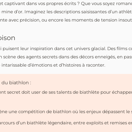
he et captivant dans vos propres écrits ? Que vous soyez rom
 mine d’or. Imaginez les descriptions saisissantes d’un athlète
einte avec précision, ou encore les moments de tension insoute
oison
ui puisent leur inspiration dans cet univers glacial. Des film
t en scène des agents secrets dans des décors enneigés, en pas
 intarissable d’émotions et d’histoires à raconter.
 du biathlon :
 secret doit user de ses talents de biathlète pour échappe
ène une compétition de biathlon où les enjeux dépassent le s
arcours d’un biathlète légendaire, entre exploits et remises e