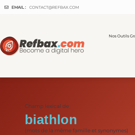
Panneau de gestion des cookies
EMAIL :
CONTACT@REFBAX.COM
Nos Outils Gr
Champ lexical de
biathlon
(mots de la même famille et synonymes)