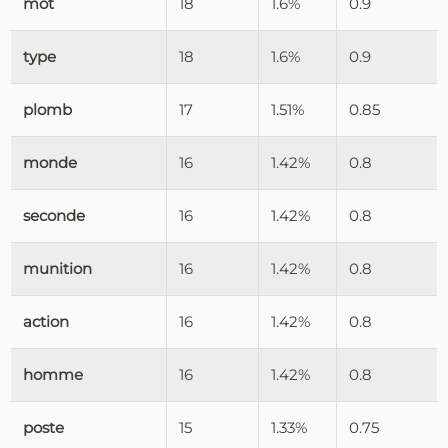
mot
18
1.6%
0.9
type
18
1.6%
0.9
plomb
17
1.51%
0.85
monde
16
1.42%
0.8
seconde
16
1.42%
0.8
munition
16
1.42%
0.8
action
16
1.42%
0.8
homme
16
1.42%
0.8
poste
15
1.33%
0.75