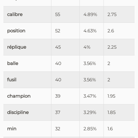
calibre
55
4.89%
2.75
position
52
4.63%
2.6
réplique
45
4%
2.25
balle
40
3.56%
2
fusil
40
3.56%
2
champion
39
3.47%
1.95
discipline
37
3.29%
1.85
min
32
2.85%
1.6