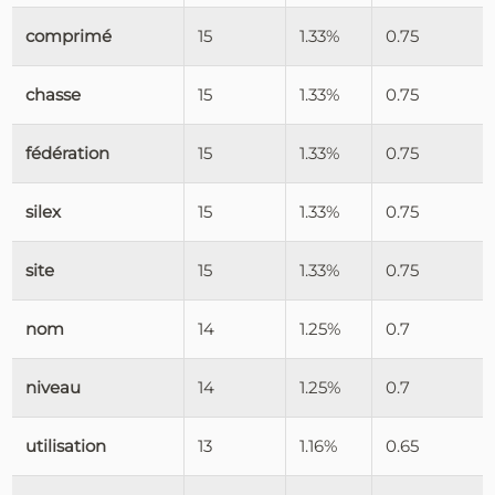
comprimé
15
1.33%
0.75
chasse
15
1.33%
0.75
fédération
15
1.33%
0.75
silex
15
1.33%
0.75
site
15
1.33%
0.75
nom
14
1.25%
0.7
niveau
14
1.25%
0.7
utilisation
13
1.16%
0.65