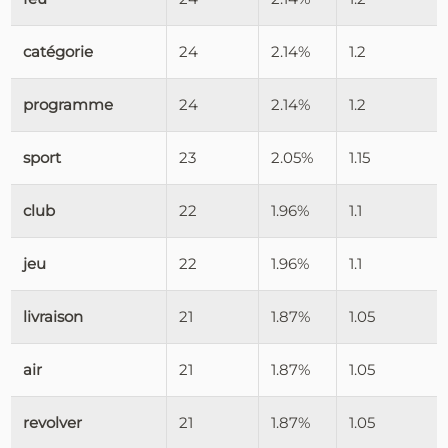
catégorie
24
2.14%
1.2
programme
24
2.14%
1.2
sport
23
2.05%
1.15
club
22
1.96%
1.1
jeu
22
1.96%
1.1
livraison
21
1.87%
1.05
air
21
1.87%
1.05
revolver
21
1.87%
1.05