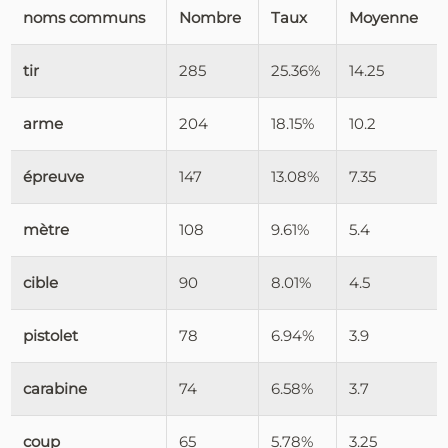
noms communs
Nombre
Taux
Moyenne
tir
285
25.36%
14.25
arme
204
18.15%
10.2
épreuve
147
13.08%
7.35
mètre
108
9.61%
5.4
cible
90
8.01%
4.5
pistolet
78
6.94%
3.9
carabine
74
6.58%
3.7
coup
65
5.78%
3.25