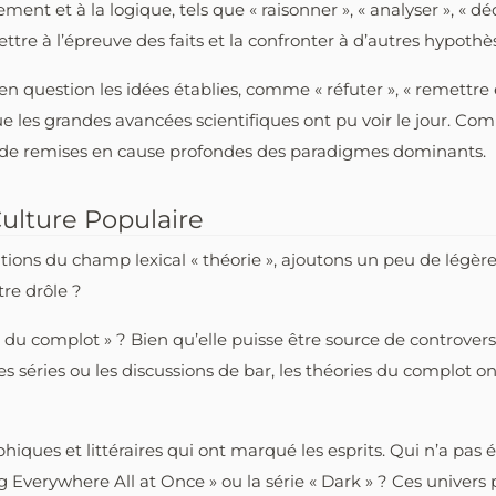
ent et à la logique, tels que « raisonner », « analyser », « déd
ettre à l’épreuve des faits et la confronter à d’autres hypoth
n question les idées établies, comme « réfuter », « remettre e
que les grandes avancées scientifiques ont pu voir le jour. C
uit de remises en cause profondes des paradigmes dominants.
ulture Populaire
ions du champ lexical « théorie », ajoutons un peu de légère
tre drôle ?
 du complot » ? Bien qu’elle puisse être source de controvers
 les séries ou les discussions de bar, les théories du complot 
iques et littéraires qui ont marqué les esprits. Qui n’a pas é
erywhere All at Once » ou la série « Dark » ? Ces univers pa