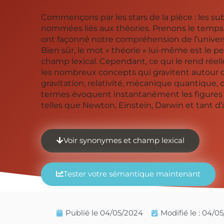
Commençons par les stars de la pièce : les subs
nommées liés aux théories. Prenons le temps
ont façonné notre compréhension de l’univers
Bien sûr, le mot « théorie » lui-même est le p
champ lexical. Cependant, ce qui le rend réel
les nombreux concepts qui gravitent autour de
gravitation, relativité, mécanique quantique,
termes évoquent instantanément les figures 
telles que Newton, Einstein, Darwin et tant d’
Voir synonymes et champ lexical
Tester votre sémantique maintenant
Publié le
04/05/2024
Modifié le : 04/0