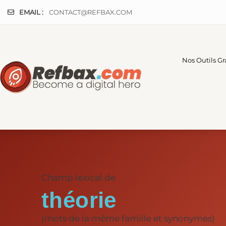
Panneau de gestion des cookies
EMAIL :
CONTACT@REFBAX.COM
Nos Outils Gr
Champ lexical de
théorie
(mots de la même famille et synonymes)