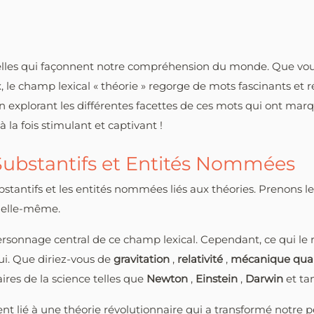
ctuelles qui façonnent notre compréhension du monde. Que vo
le champ lexical « théorie » regorge de mots fascinants et ré
n explorant les différentes facettes de ces mots qui ont marq
la fois stimulant et captivant !
 Substantifs et Entités Nommées
bstantifs et les entités nommées liés aux théories. Prenons 
e elle-même.
personnage central de ce champ lexical. Cependant, ce qui le 
ui. Que diriez-vous de
gravitation
,
relativité
,
mécanique qua
res de la science telles que
Newton
,
Einstein
,
Darwin
et ta
 lié à une théorie révolutionnaire qui a transformé notre pe