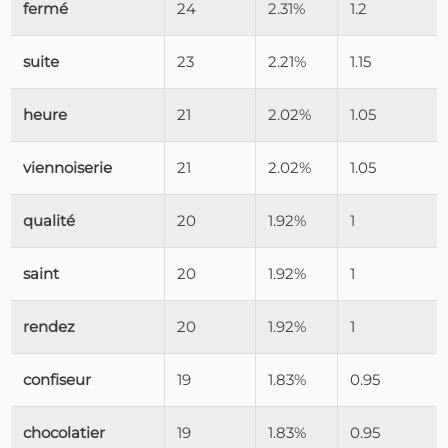
fermé
24
2.31%
1.2
suite
23
2.21%
1.15
heure
21
2.02%
1.05
viennoiserie
21
2.02%
1.05
qualité
20
1.92%
1
saint
20
1.92%
1
rendez
20
1.92%
1
confiseur
19
1.83%
0.95
chocolatier
19
1.83%
0.95