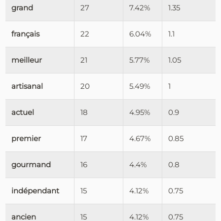
grand
27
7.42%
1.35
français
22
6.04%
1.1
meilleur
21
5.77%
1.05
artisanal
20
5.49%
1
actuel
18
4.95%
0.9
premier
17
4.67%
0.85
gourmand
16
4.4%
0.8
indépendant
15
4.12%
0.75
ancien
15
4.12%
0.75