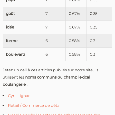
goût
7
0.67%
0.35
idée
7
0.67%
0.35
forme
6
0.58%
0.3
boulevard
6
0.58%
0.3
Jetez un oeil à ces articles publiés sur notre site, ils
utilisent les
noms communs
du
champ lexical
boulangerie
:
Cyril Lignac
Retail / Commerce de détail