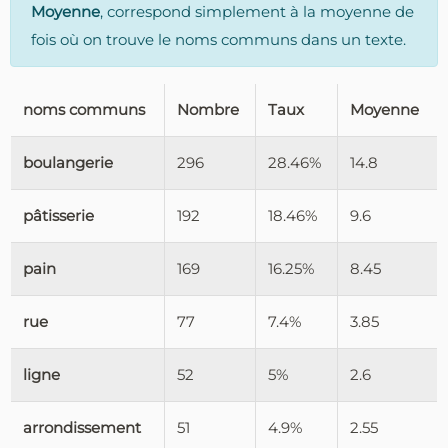
Moyenne
, correspond simplement à la moyenne de
fois où on trouve le noms communs dans un texte.
noms communs
Nombre
Taux
Moyenne
boulangerie
296
28.46%
14.8
pâtisserie
192
18.46%
9.6
pain
169
16.25%
8.45
rue
77
7.4%
3.85
ligne
52
5%
2.6
arrondissement
51
4.9%
2.55