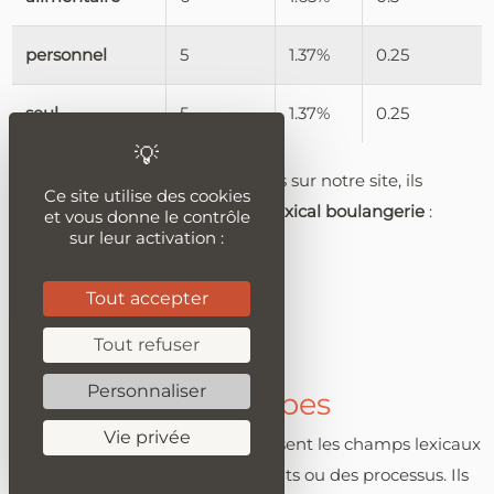
personnel
5
1.37%
0.25
seul
5
1.37%
0.25
Jetez un oeil à ces articles publiés sur notre site, ils
Ce site utilise des cookies
utilisent les
adjectifs
du
champ lexical boulangerie
:
et vous donne le contrôle
sur leur activation :
bière
Tout accepter
gastronomie
pêche
Tout refuser
Personnaliser
Les principaux verbes
Vie privée
Les verbes dynamisent et organisent les champs lexicaux
en exprimant des actions, des états ou des processus. Ils