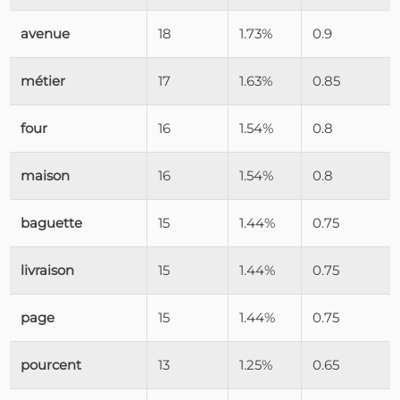
avenue
18
1.73%
0.9
métier
17
1.63%
0.85
four
16
1.54%
0.8
maison
16
1.54%
0.8
baguette
15
1.44%
0.75
livraison
15
1.44%
0.75
page
15
1.44%
0.75
pourcent
13
1.25%
0.65