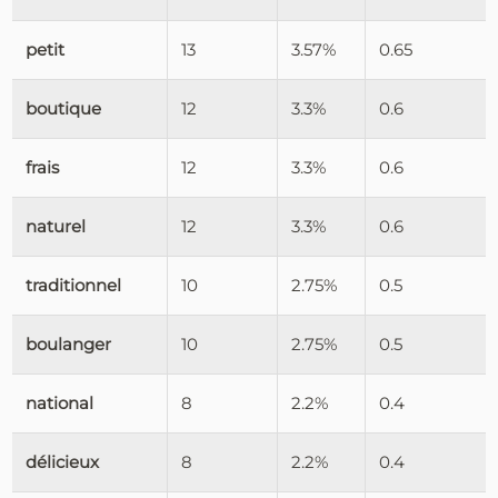
petit
13
3.57%
0.65
boutique
12
3.3%
0.6
frais
12
3.3%
0.6
naturel
12
3.3%
0.6
traditionnel
10
2.75%
0.5
boulanger
10
2.75%
0.5
national
8
2.2%
0.4
délicieux
8
2.2%
0.4