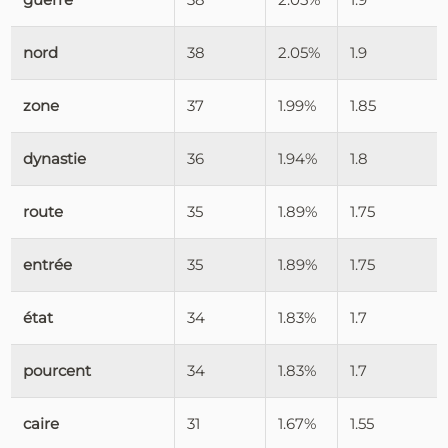
nord
38
2.05%
1.9
zone
37
1.99%
1.85
dynastie
36
1.94%
1.8
route
35
1.89%
1.75
entrée
35
1.89%
1.75
état
34
1.83%
1.7
pourcent
34
1.83%
1.7
caire
31
1.67%
1.55