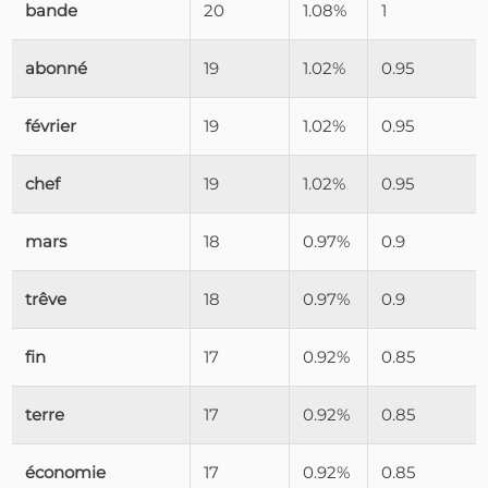
bande
20
1.08%
1
abonné
19
1.02%
0.95
février
19
1.02%
0.95
chef
19
1.02%
0.95
mars
18
0.97%
0.9
trêve
18
0.97%
0.9
fin
17
0.92%
0.85
terre
17
0.92%
0.85
économie
17
0.92%
0.85