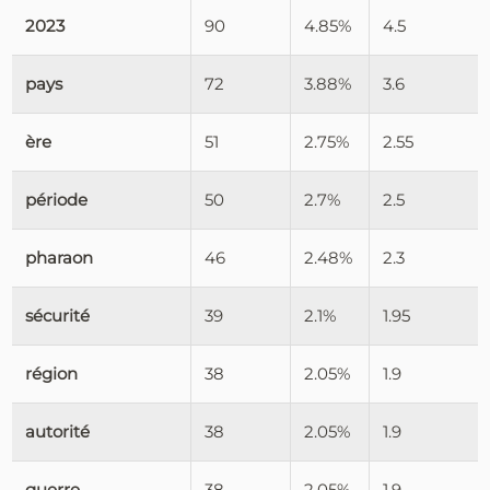
2023
90
4.85%
4.5
pays
72
3.88%
3.6
ère
51
2.75%
2.55
période
50
2.7%
2.5
pharaon
46
2.48%
2.3
sécurité
39
2.1%
1.95
région
38
2.05%
1.9
autorité
38
2.05%
1.9
guerre
38
2.05%
1.9