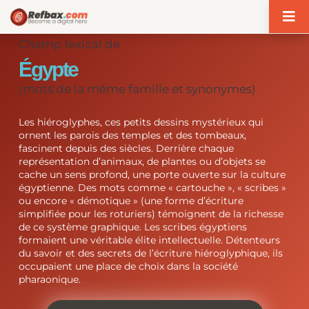
Panneau de gestion des cookies
Champ lexical de
Égypte
(mots de la même famille et synonymes)
Les hiéroglyphes, ces petits dessins mystérieux qui
ornent les parois des temples et des tombeaux,
fascinent depuis des siècles. Derrière chaque
représentation d’animaux, de plantes ou d’objets se
cache un sens profond, une porte ouverte sur la culture
égyptienne. Des mots comme « cartouche », « scribes »
ou encore « démotique » (une forme d’écriture
simplifiée pour les roturiers) témoignent de la richesse
de ce système graphique. Les scribes égyptiens
formaient une véritable élite intellectuelle. Détenteurs
du savoir et des secrets de l’écriture hiéroglyphique, ils
occupaient une place de choix dans la société
pharaonique.