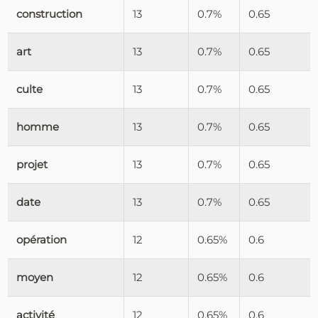
construction
13
0.7%
0.65
art
13
0.7%
0.65
culte
13
0.7%
0.65
homme
13
0.7%
0.65
projet
13
0.7%
0.65
date
13
0.7%
0.65
opération
12
0.65%
0.6
moyen
12
0.65%
0.6
activité
12
0.65%
0.6