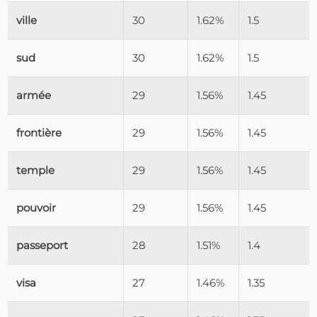
ville
30
1.62%
1.5
sud
30
1.62%
1.5
armée
29
1.56%
1.45
frontière
29
1.56%
1.45
temple
29
1.56%
1.45
pouvoir
29
1.56%
1.45
passeport
28
1.51%
1.4
visa
27
1.46%
1.35