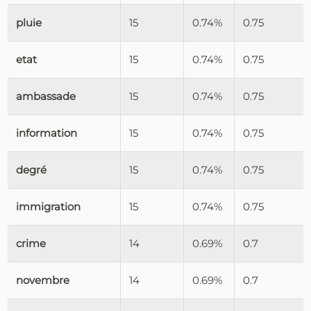
pluie
15
0.74%
0.75
etat
15
0.74%
0.75
ambassade
15
0.74%
0.75
information
15
0.74%
0.75
degré
15
0.74%
0.75
immigration
15
0.74%
0.75
crime
14
0.69%
0.7
novembre
14
0.69%
0.7