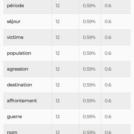
période
12
0.59%
0.6
séjour
12
0.59%
0.6
victime
12
0.59%
0.6
population
12
0.59%
0.6
agression
12
0.59%
0.6
destination
12
0.59%
0.6
affrontement
12
0.59%
0.6
guerre
12
0.59%
0.6
nom
12
0.59%
0.6