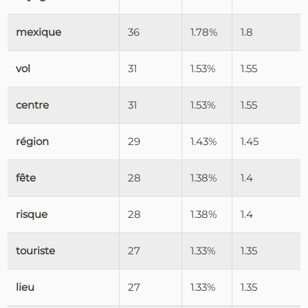
mexique
36
1.78%
1.8
vol
31
1.53%
1.55
centre
31
1.53%
1.55
région
29
1.43%
1.45
fête
28
1.38%
1.4
risque
28
1.38%
1.4
touriste
27
1.33%
1.35
lieu
27
1.33%
1.35