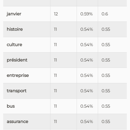
janvier
12
0.59%
0.6
histoire
11
0.54%
0.55
culture
11
0.54%
0.55
président
11
0.54%
0.55
entreprise
11
0.54%
0.55
transport
11
0.54%
0.55
bus
11
0.54%
0.55
assurance
11
0.54%
0.55