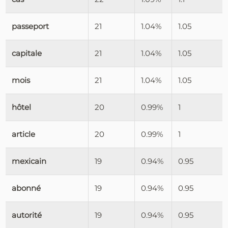
passeport
21
1.04%
1.05
capitale
21
1.04%
1.05
mois
21
1.04%
1.05
hôtel
20
0.99%
1
article
20
0.99%
1
mexicain
19
0.94%
0.95
abonné
19
0.94%
0.95
autorité
19
0.94%
0.95