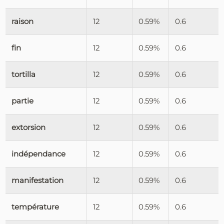
raison
12
0.59%
0.6
fin
12
0.59%
0.6
tortilla
12
0.59%
0.6
partie
12
0.59%
0.6
extorsion
12
0.59%
0.6
indépendance
12
0.59%
0.6
manifestation
12
0.59%
0.6
température
12
0.59%
0.6