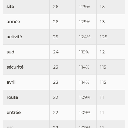
site
26
1.29%
1.3
année
26
1.29%
1.3
activité
25
1.24%
1.25
sud
24
1.19%
1.2
sécurité
23
1.14%
1.15
avril
23
1.14%
1.15
route
22
1.09%
1.1
entrée
22
1.09%
1.1
cas
22
1.09%
1.1