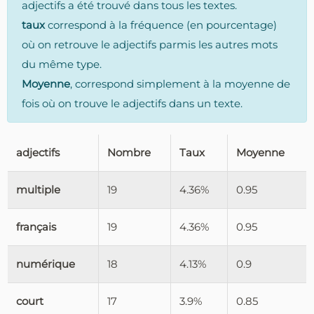
adjectifs a été trouvé dans tous les textes.
taux
correspond à la fréquence (en pourcentage)
où on retrouve le adjectifs parmis les autres mots
du même type.
Moyenne
, correspond simplement à la moyenne de
fois où on trouve le adjectifs dans un texte.
adjectifs
Nombre
Taux
Moyenne
multiple
19
4.36%
0.95
français
19
4.36%
0.95
numérique
18
4.13%
0.9
court
17
3.9%
0.85