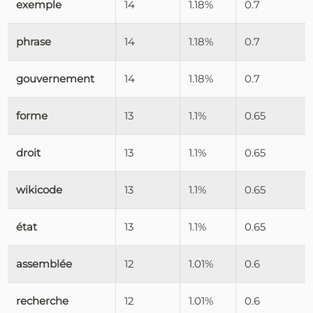
exemple
14
1.18%
0.7
phrase
14
1.18%
0.7
gouvernement
14
1.18%
0.7
forme
13
1.1%
0.65
droit
13
1.1%
0.65
wikicode
13
1.1%
0.65
état
13
1.1%
0.65
assemblée
12
1.01%
0.6
recherche
12
1.01%
0.6