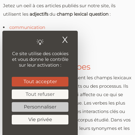
Jetez un oeil à ces articles publiés sur notre site, ils
utilisent les
adjectifs
du
champ lexical question
:
communication
X
Masquer le ban
Community Manager
numérique
Ce site utilise des cookies
et vous donne le contrôle
Les principaux verbes
sur leur activation :
Les verbes dynamisent et organisent les champs lexicaux
Tout accepter
en exprimant des actions, des états ou des processus. Ils
Tout refuser
montrent ce qui est réalisé, ce qui affecte ou ce qui se
produit au cœur d'une thématique. Les verbes les plus
Personnaliser
utilisés reflètent généralement des interactions clés ou
Vie privée
des attitudes récurrentes dans le corpus étudié. Dans vos
propres textes, utilisez ces verbes, leurs synonymes et les