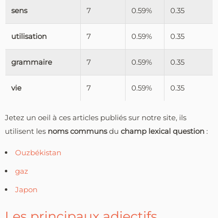
sens
7
0.59%
0.35
utilisation
7
0.59%
0.35
grammaire
7
0.59%
0.35
vie
7
0.59%
0.35
Jetez un oeil à ces articles publiés sur notre site, ils
utilisent les
noms communs
du
champ lexical question
:
Ouzbékistan
gaz
Japon
Les principaux adjectifs