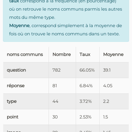
taux
correspond à la fréquence (en pourcentage)
où on retrouve le noms communs parmis les autres
mots du même type.
Moyenne
, correspond simplement à la moyenne de
fois où on trouve le noms communs dans un texte.
noms communs
Nombre
Taux
Moyenne
question
782
66.05%
39.1
réponse
81
6.84%
4.05
type
44
3.72%
2.2
point
30
2.53%
1.5