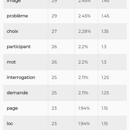
image
29
2.45%
1.45
problème
29
2.45%
1.45
choix
27
2.28%
1.35
participant
26
2.2%
1.3
mot
26
2.2%
1.3
interrogation
25
2.11%
1.25
demande
25
2.11%
1.25
page
23
1.94%
1.15
loc
23
1.94%
1.15