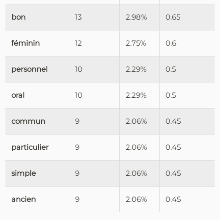
bon
13
2.98%
0.65
féminin
12
2.75%
0.6
personnel
10
2.29%
0.5
oral
10
2.29%
0.5
commun
9
2.06%
0.45
particulier
9
2.06%
0.45
simple
9
2.06%
0.45
ancien
9
2.06%
0.45