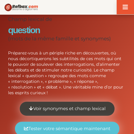
Panneau de gestion des cookies
Champ lexical de
question
(mots de la même famille et synonymes)
Préparez-vous à un périple riche en découvertes, où
nous décortiquerons les subtilités de ces mots qui ont
le pouvoir de soulever des interrogations, d’alimenter
les débats et de stimuler notre curiosité. Le champ
lexical « question » regroupe des mots comme
« interrogation », « problème », « réponse »,
« résolution » et « débat ». Une véritable mine d’or pour
les esprits curieux !
Voir synonymes et champ lexical
Tester votre sémantique maintenant