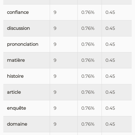
confiance
9
0.76%
0.45
discussion
9
0.76%
0.45
prononciation
9
0.76%
0.45
matière
9
0.76%
0.45
histoire
9
0.76%
0.45
article
9
0.76%
0.45
enquête
9
0.76%
0.45
domaine
9
0.76%
0.45