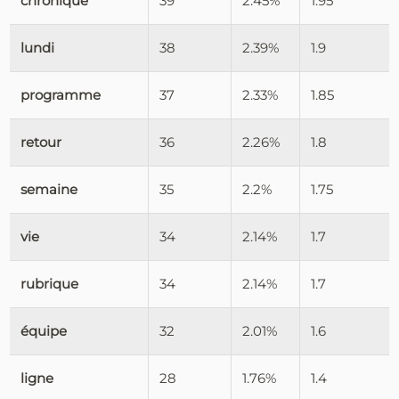
chronique
39
2.45%
1.95
lundi
38
2.39%
1.9
programme
37
2.33%
1.85
retour
36
2.26%
1.8
semaine
35
2.2%
1.75
vie
34
2.14%
1.7
rubrique
34
2.14%
1.7
équipe
32
2.01%
1.6
ligne
28
1.76%
1.4