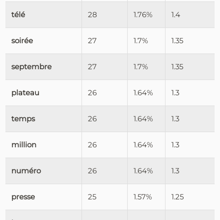
télé
28
1.76%
1.4
soirée
27
1.7%
1.35
septembre
27
1.7%
1.35
plateau
26
1.64%
1.3
temps
26
1.64%
1.3
million
26
1.64%
1.3
numéro
26
1.64%
1.3
presse
25
1.57%
1.25