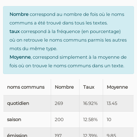
Nombre
correspond au nombre de fois où le noms
communs a été trouvé dans tous les textes.
taux
correspond à la fréquence (en pourcentage)
où on retrouve le noms communs parmis les autres
mots du même type.
Moyenne
, correspond simplement à la moyenne de
fois où on trouve le noms communs dans un texte.
noms communs
Nombre
Taux
Moyenne
quotidien
269
16.92%
13.45
saison
200
12.58%
10
émission
197
12.39%
9.85