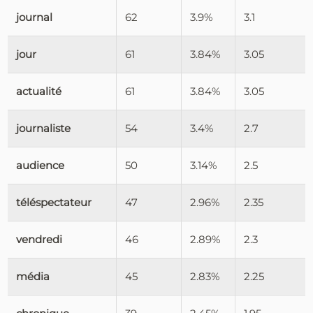
journal
62
3.9%
3.1
jour
61
3.84%
3.05
actualité
61
3.84%
3.05
journaliste
54
3.4%
2.7
audience
50
3.14%
2.5
téléspectateur
47
2.96%
2.35
vendredi
46
2.89%
2.3
média
45
2.83%
2.25