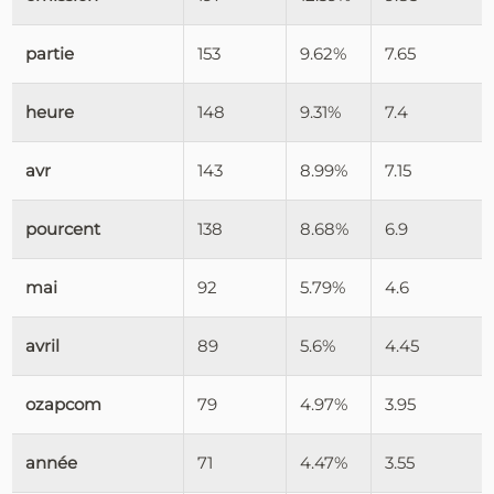
partie
153
9.62%
7.65
heure
148
9.31%
7.4
avr
143
8.99%
7.15
pourcent
138
8.68%
6.9
mai
92
5.79%
4.6
avril
89
5.6%
4.45
ozapcom
79
4.97%
3.95
année
71
4.47%
3.55