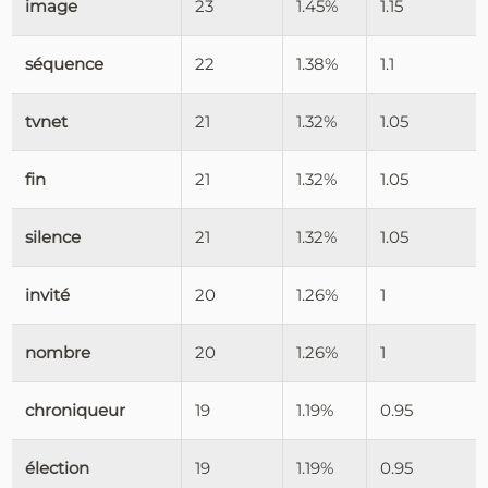
image
23
1.45%
1.15
séquence
22
1.38%
1.1
tvnet
21
1.32%
1.05
fin
21
1.32%
1.05
silence
21
1.32%
1.05
invité
20
1.26%
1
nombre
20
1.26%
1
chroniqueur
19
1.19%
0.95
élection
19
1.19%
0.95