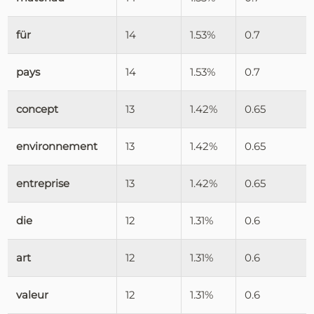
für
14
1.53%
0.7
pays
14
1.53%
0.7
concept
13
1.42%
0.65
environnement
13
1.42%
0.65
entreprise
13
1.42%
0.65
die
12
1.31%
0.6
art
12
1.31%
0.6
valeur
12
1.31%
0.6