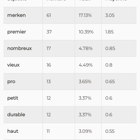
merken
61
17.13%
3.05
premier
37
10.39%
1.85
nombreux
17
4.78%
0.85
vieux
16
4.49%
0.8
pro
13
3.65%
0.65
petit
12
3.37%
0.6
durable
12
3.37%
0.6
haut
11
3.09%
0.55