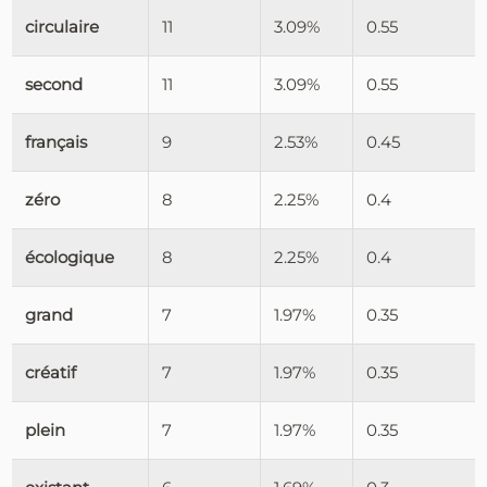
circulaire
11
3.09%
0.55
second
11
3.09%
0.55
français
9
2.53%
0.45
zéro
8
2.25%
0.4
écologique
8
2.25%
0.4
grand
7
1.97%
0.35
créatif
7
1.97%
0.35
plein
7
1.97%
0.35