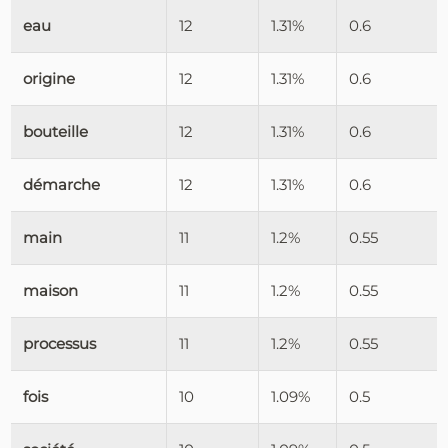
eau
12
1.31%
0.6
origine
12
1.31%
0.6
bouteille
12
1.31%
0.6
démarche
12
1.31%
0.6
main
11
1.2%
0.55
maison
11
1.2%
0.55
processus
11
1.2%
0.55
fois
10
1.09%
0.5