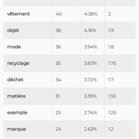
vêtement
40
4.38%
2
objet
38
4.16%
1.9
mode
36
3.94%
1.8
recyclage
35
3.83%
1.75
déchet
34
3.72%
1.7
matière
31
3.39%
1.55
exemple
25
2.74%
1.25
marque
24
2.63%
1.2