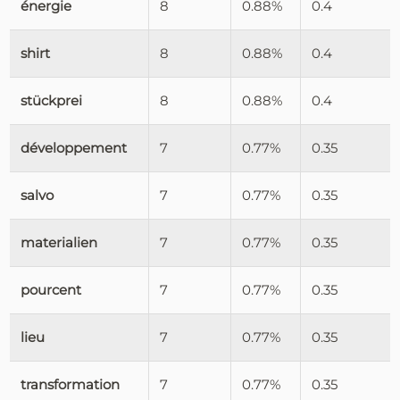
énergie
8
0.88%
0.4
shirt
8
0.88%
0.4
stückprei
8
0.88%
0.4
développement
7
0.77%
0.35
salvo
7
0.77%
0.35
materialien
7
0.77%
0.35
pourcent
7
0.77%
0.35
lieu
7
0.77%
0.35
transformation
7
0.77%
0.35