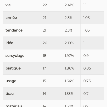
vie
22
2.41%
1.1
année
21
2.3%
1.05
tendance
21
2.3%
1.05
idée
20
2.19%
1
surcyclage
18
1.97%
0.9
pratique
17
1.86%
0.85
usage
15
1.64%
0.75
tissu
14
1.53%
0.7
matériau
14
1.53%
0.7