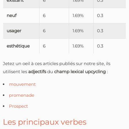
existant
6
1.69%
0.3
neuf
6
1.69%
0.3
usager
6
1.69%
0.3
esthétique
6
1.69%
0.3
Jetez un oeil à ces articles publiés sur notre site, ils
utilisent les
adjectifs
du
champ lexical upcycling
:
mouvement
promenade
Prospect
Les principaux verbes