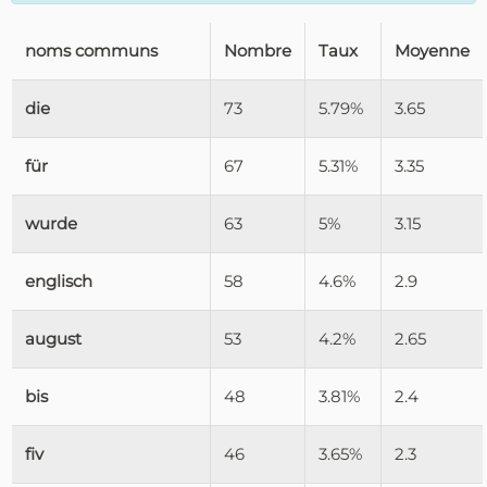
noms communs
Nombre
Taux
Moyenne
die
73
5.79%
3.65
für
67
5.31%
3.35
wurde
63
5%
3.15
englisch
58
4.6%
2.9
august
53
4.2%
2.65
bis
48
3.81%
2.4
fiv
46
3.65%
2.3