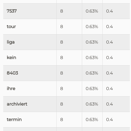
7537
8
0.63%
0.4
tour
8
0.63%
0.4
liga
8
0.63%
0.4
kein
8
0.63%
0.4
8403
8
0.63%
0.4
ihre
8
0.63%
0.4
archiviert
8
0.63%
0.4
termin
8
0.63%
0.4