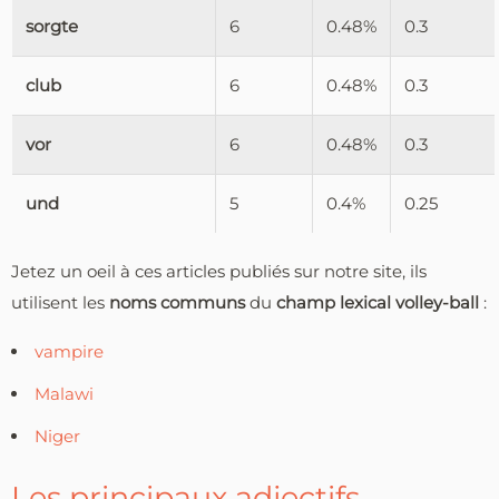
sorgte
6
0.48%
0.3
club
6
0.48%
0.3
vor
6
0.48%
0.3
und
5
0.4%
0.25
Jetez un oeil à ces articles publiés sur notre site, ils
utilisent les
noms communs
du
champ lexical volley-ball
:
vampire
Malawi
Niger
Les principaux adjectifs