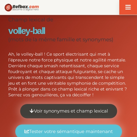
Panneau de gestion des cookies
Champ lexical de
volley-ball
(mots de la même famille et synonymes)
Ah, le volley-ball ! Ce sport électrisant qui met à
l’épreuve notre force physique et notre agilité mentale.
Derrière chaque smash retentissant, chaque service
foudroyant et chaque attaque fulgurante, se cache un
univers de mots captivants qui transcendent le simple
jeu et en font une véritable symphonie de compétition.
Prêt à plonger dans ce champ lexical riche et enivrant ?
Serrez vos genouillères, ça va décoiffer !
Voir synonymes et champ lexical
Tester votre sémantique maintenant