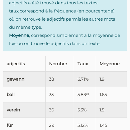
adjectifs a été trouvé dans tous les textes.
taux
correspond à la fréquence (en pourcentage)
où on retrouve le adjectifs parmis les autres mots
du même type.
Moyenne
, correspond simplement à la moyenne de
fois où on trouve le adjectifs dans un texte.
adjectifs
Nombre
Taux
Moyenne
gewann
38
6.71%
1.9
ball
33
5.83%
1.65
verein
30
5.3%
1.5
für
29
5.12%
1.45