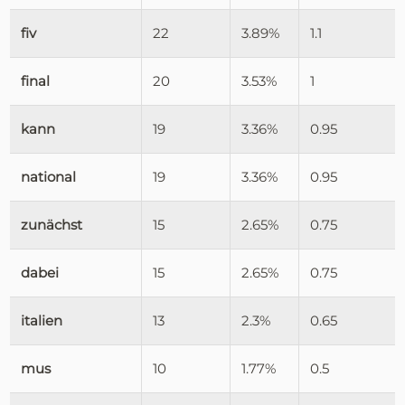
fiv
22
3.89%
1.1
final
20
3.53%
1
kann
19
3.36%
0.95
national
19
3.36%
0.95
zunächst
15
2.65%
0.75
dabei
15
2.65%
0.75
italien
13
2.3%
0.65
mus
10
1.77%
0.5